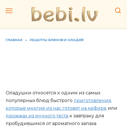
Перейти
к
содержанию
ГЛАВНАЯ
»
РЕЦЕПТЫ БЛИНОВ И ОЛАДИЙ
Как приготовить
оладушки из свиной
печени. Пошаговые
рецепты
Оладушки относятся к одним из самых
популярных блюд быстрого
приготовления,
которые многие из нас готовят на кефире
или
дрожжах из мучного теста
к завтраку для
пробудившихся от ароматного запаха