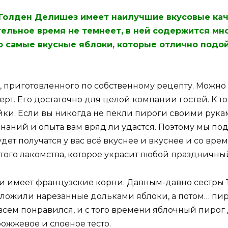
 Голден Делишез имеет наилучшие вкусовые кач
тельное время не темнеет, в ней содержится мно
о самые вкусные яблоки, которые отлично подо
 приготовленного по собственному рецепту. Можно с
. Его достаточно для целой компании гостей. К том
йки. Если вы никогда не пекли пироги своими рука
знаний и опыта вам вряд ли удастся. Поэтому мы п
дет получатся у вас всё вкуснее и вкуснее и со вр
ого лакомства, которое украсит любой праздничный
и имеет французские корни. Давным-давно сестры Т
выложили нарезанные дольками яблоки, а потом… пи
сем понравился, и с того времени яблочный пирог д
ожжевое и слоеное тесто.