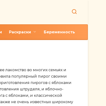
и
Раскраски
Беременность
говый рецепт
 лакомство во многих семьях и
отовила популярный пирог своими
приготовления пирогов с яблоками
товления штруделя, и яблочно-
га с яблоками, и классической
 также не очень известных широкому