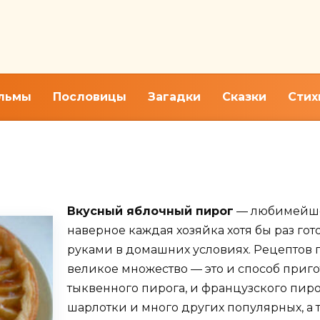
льмы
Пословицы
Загадки
Сказки
Стих
рог из слоеного теста. Поша
Вкусный яблочный пирог
— любимейшее
наверное каждая хозяйка хотя бы раз г
руками в домашних условиях. Рецептов 
великое множество — это и способ приго
тыквенного пирога, и французского пиро
шарлотки и много других популярных, а