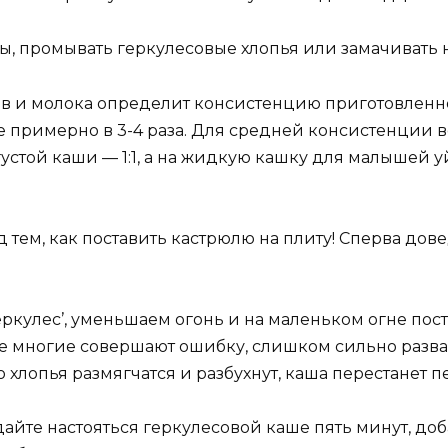
ы, промывать геркулесовые хлопья или замачивать 
 и молока определит консистенцию приготовленной
 примерно в 3-4 раза. Для средней консистенции в
устой каши — 1:1, а на жидкую кашку для малышей уй
 тем, как поставить кастрюлю на плиту! Сперва дов
ркулес’, уменьшаем огонь и на маленьком огне по
пе многие совершают ошибку, слишком сильно развар
о хлопья размягчатся и разбухнут, каша перестанет 
айте настояться геркулесовой каше пять минут, доб