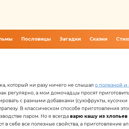
льмы
Пословицы
Загадки
Сказки
Стих
ия молочной каши из геркул
ка, который ни разу ничего не слышал
о полезной и
трак регулярно, а мои домочадцы просят приготовить
ровать с разными добавками (сухофрукты, кусочки с
трапезу. В классическом способе приготовления эт
зводстве паром. Но я всегда
варю кашу из хлопьев 
т в себе все полезные свойства, а приготовление а