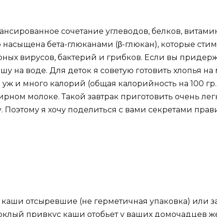
лансированное сочетание углеводов, белков, витами
 насыщена бета-глюканами (β-глюкан), которые сти
ных вирусов, бактерий и грибков. Если вы придерж
шу на воде. Для деток я советую готовить хлопья на
ж и много калорий (общая калорийность на 100 гр.:
ирном молоке. Такой завтрак приготовить очень легк
. Поэтому я хочу поделиться с вами секретами пра
 каши отсыревшие (не герметичная упаковка) или 
клый привкус каши отобьет у ваших домочадцев же