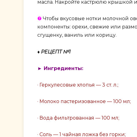
масла. Накройте кастрюлю крышкой и
❼
Чтобы вкусовые нотки молочной овся
компоненты: орехи, свежие или разм
сгущенку, ваниль или корицу.
♦ РЕЦЕПТ №1
► Ингредиенты:
· Геркулесовые хлопья — 3 ст. л.;
· Молоко пастеризованное — 100 мл;
· Вода фильтрованная — 100 мл;
· Соль — 1 чайная ложка без горки;