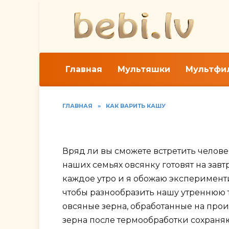
Перейти
к
содержанию
Главная
Мультяшки
Мультфи
ГЛАВНАЯ
»
КАК ВАРИТЬ КАШУ
Рецепты приготовлен
Вряд ли вы сможете встретить челове
наших семьях овсянку готовят на зав
каждое утро и я обожаю эксперименти
чтобы разнообразить нашу утреннюю 
овсяные зерна, обработанные на прои
зерна после термообработки сохраняю