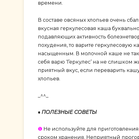
времени.
В составе овсяных хлопьев очень сба
вкусная геркулесовая каша буквально
подавляющих активность болезнетвор
похудения, то варите геркулесовую ка
насыщенным. В молочной каше не так у
себя варю ‘Геркулес’ на не слишком ж
приятный вкус, если переварить кашу
хлопьев.
_^^_
♦ ПОЛЕЗНЫЕ СОВЕТЫ
❶
Не используйте для приготовления
сроком хранения. Неприятный прогор