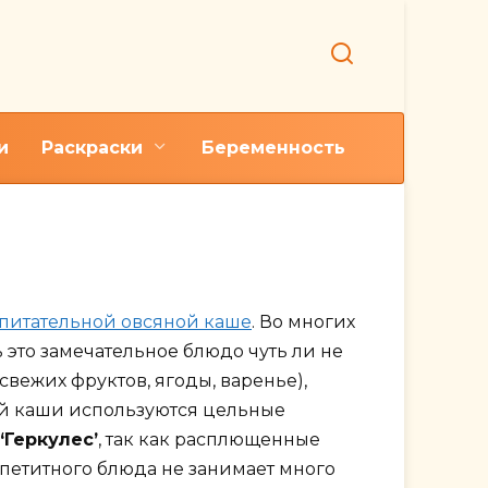
и
Раскраски
Беременность
есовых хлопьев
 питательной овсяной каше
. Во многих
 это замечательное блюдо чуть ли не
вежих фруктов, ягоды, варенье),
ой каши используются цельные
‘Геркулес’
, так как расплющенные
ппетитного блюда не занимает много