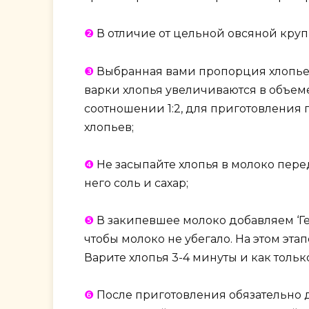
❷
В отличие от цельной овсяной круп
❸
Выбранная вами пропорция хлопьев
варки хлопья увеличиваются в объеме
соотношении 1:2, для приготовления г
хлопьев;
❹
Не засыпайте хлопья в молоко перед
него соль и сахар;
❺
В закипевшее молоко добавляем ‘Ге
чтобы молоко не убегало. На этом эта
Варите хлопья 3-4 минуты и как тольк
❻
После приготовления обязательно д