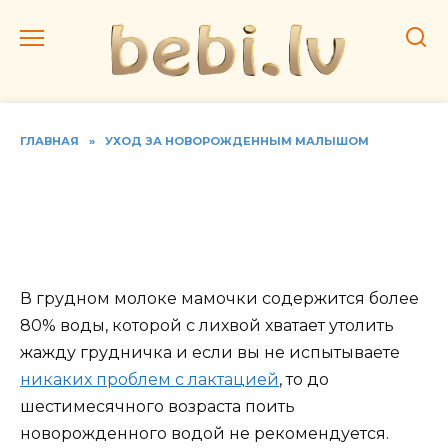
Перейти
к
содержанию
ГЛАВНАЯ
»
УХОД ЗА НОВОРОЖДЕННЫМ МАЛЫШОМ
Пять полезных напитков
для малыша от 6 до 12
месяцев
В грудном молоке мамочки содержится более
80% воды, которой с лихвой хватает утолить
жажду грудничка и если вы не испытываете
никаких проблем с лактацией
, то до
шестимесячного возраста поить
новорожденного водой не рекомендуется.