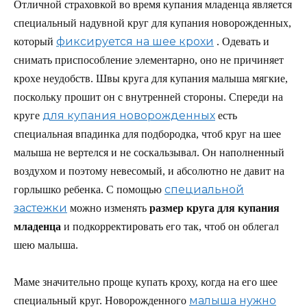
Отличной страховкой во время купания младенца является
специальный надувной круг для купания новорожденных,
фиксируется на шее крохи
который
. Одевать и
снимать приспособление элементарно, оно не причиняет
крохе неудобств. Швы круга для купания малыша мягкие,
поскольку прошит он с внутренней стороны. Спереди на
для купания новорожденных
круге
есть
специальная впадинка для подбородка, чтоб круг на шее
малыша не вертелся и не соскальзывал. Он наполненный
воздухом и поэтому невесомый, и абсолютно не давит на
специальной
горлышко ребенка. С помощью
застежки
можно изменять
размер круга для купания
младенца
и подкорректировать его так, чтоб он облегал
шею малыша.
Маме значительно проще купать кроху, когда на его шее
малыша нужно
специальный круг. Новорожденного