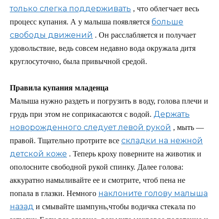
только слегка поддерживать
, что облегчает весь
больше
процесс купания. А у малыша появляется
свободы движений
. Он расслабляется и получает
удовольствие, ведь совсем недавно вода окружала дитя
круглосуточно, была привычной средой.
Правила купания младенца
Малыша нужно раздеть и погрузить в воду, голова плечи и
Держать
грудь при этом не соприкасаются с водой.
новорожденного следует левой рукой
, мыть —
складки на нежной
правой. Тщательно протрите все
детской коже
. Теперь кроху поверните на животик и
ополосните свободной рукой спинку. Далее голова:
аккуратно намыливайте ее и смотрите, чтоб пена не
наклоните голову малыша
попала в глазки. Немного
назад
и смывайте шампунь,чтобы водичка стекала по