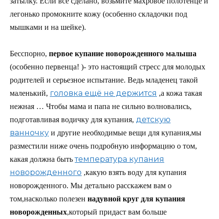
затылку. Если все сделано, возьмите махровое полотенце и
легонько промокните кожу (особенно складочки под
мышками и на шейке).
Бесспорно,
первое купание новорожденного малыша
(особенно первенца! )- это настоящий стресс для молодых
родителей и серьезное испытание. Ведь младенец такой
головка ещё не держится
маленький,
,а кожа такая
нежная … Чтобы мама и папа не сильно волновались,
детскую
подготавливая водичку для купания,
ванночку
и другие необходимые вещи для купания,мы
разместили ниже очень подробную информацию о том,
температура купания
какая должна быть
новорожденного
,какую взять воду для купания
новорожденного. Мы детально расскажем вам о
том,насколько полезен
надувной круг для купания
новорожденных
,который придаст вам больше