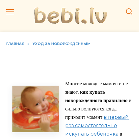
Перейти
к
содержанию
ГЛАВНАЯ
»
УХОД ЗА НОВОРОЖДЁННЫМ
Первое купание
новорожденного
Многие молодые мамочки не
знают,
как купать
новорожденного правильно
и
сильно волнуются,когда
в первый
приходит момент
раз самостоятельно
искупать ребеночка
в