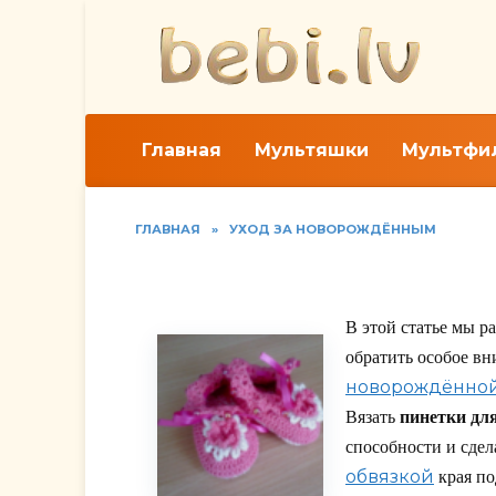
Перейти
к
содержанию
Главная
Мультяшки
Мультфи
ГЛАВНАЯ
»
УХОД ЗА НОВОРОЖДЁННЫМ
Вязание пинеток дл
В этой статье мы р
обратить особое вн
новорождённо
Вязать
пинетки дл
способности и сде
обвязкой
края п