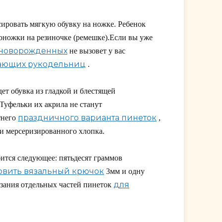
сировать мягкую обувку на ножке. Ребенок
соножки на резиночке (ремешке).Если вы уже
 новорожденных
не вызовет у вас
ающих рукодельниц
.
ет обувка из гладкой и блестящей
 Туфельки их акрила не станут
праздничного варианта пинеток
тнего
,
ии мерсеризированного хлопка.
ится следующее: пятьдесят граммов
овить вязальный крючок
3мм и одну
для
зания отдельных частей пинеток