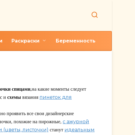
и
Раскраски
Беременность
оки
вочки спицами
,на какие моменты следует
пинеток для
сс и
схемы
вязания
но проявить все свои дизайнерские
с ажурной
почки, похожие на пирожные,
 (цветы, листочки)
идеальным
станут