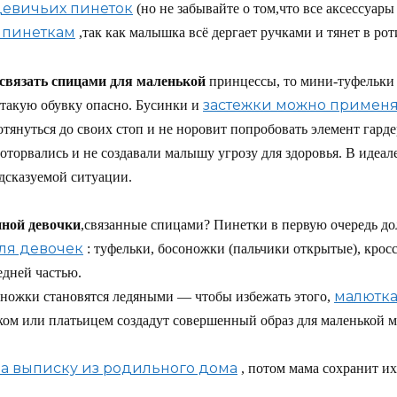
евичьих пинеток
(но не забывайте о том,что все аксессуар
 пинеткам
,так как малышка всё дергает ручками и тянет в рот
 связать спицами для маленькой
принцессы, то мини-туфельки 
застежки можно применя
 такую обувку опасно. Бусинки и
отянуться до своих стоп и не норовит попробовать элемент гарде
 оторвались и не создавали малышу угрозу для здоровья. В идеа
дсказуемой ситуации.
нной девочки
,связанные спицами? Пинетки в первую очередь до
ля девочек
: туфельки, босоножки (пальчики открытые), крос
едней частью.
малютка
ножки становятся ледяными — чтобы избежать этого,
ком или платьицем создадут совершенный образ для маленькой 
а выписку из родильного дома
, потом мама сохранит и