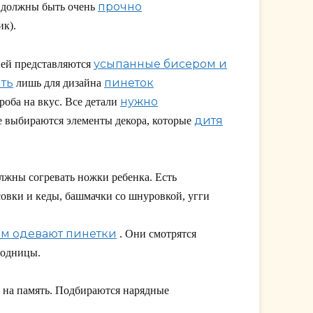
прочно
ы должны быть очень
ик).
усыпанные бисером и
ей представляются
ть
пинеток
лишь для дизайна
нужно
роба на вкус. Все детали
дитя
ле выбираются элементы декора, которые
лжны согревать ножки ребенка. Есть
совки и кеды, башмачки со шнуровкой, угги
м одевают пинетки
. Они смотрятся
модницы.
х на память. Подбираются нарядные