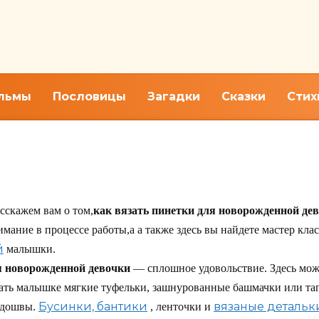
льмы
Пословицы
Загадки
Сказки
Стих
я новорожденных Схемы и ур
асскажем вам о том,
как вязать пинетки для новорожденной де
имание в процессе работы,а а также здесь вы найдете мастер кла
й
малышки.
я новорожденной девочки
— сплошное удовольствие. Здесь мож
лать малышке мягкие туфельки, зашнурованные башмачки или та
Бусинки, бантики
вязаные детальки
одошвы.
, ленточки и