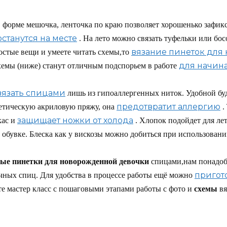
 форме мешочка, ленточка по краю позволяет хорошенько зафик
станутся на месте
. На лето можно связать туфельки или бо
вязание пинеток для
остые вещи и умеете читать схемы,то
для начин
схемы (ниже) станут отличным подспорьем в работе
вязать спицами
лишь из гипоаллергенных ниток. Удобной буд
предотвратит аллергию
етическую акриловую пряжу, она
.
защищает ножки от холода
ас и
. Хлопок подойдет для ле
 обувке. Блеска как у вискозы можно добиться при использован
ные пинетки для новорожденной девочки
спицами,нам понадоб
пригот
чных спиц. Для удобства в процессе работы ещё можно
те мастер класс с пошаговыми этапами работы с фото и
схемы
вя