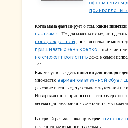
оформлением д
прикреплены к
Когда мама фантазирует о том,
какие пинетки
паетками
. Но для маленьких модниц делать
новорожденной
, пока девочка не может д
пришивать очень крепко
, чтобы они не
не сможет проглотить
даже в самой непре
_^^_
Как могут выглядеть
пинетки для новорожде
вариантов вязанной обуви д
множество
(высокие и теплые), туфельки с зауженной пер
Новорожденные принцессы часто замерзают и 
весьма оригинально и в сочетании с костюмчи
пинетки н
В первый раз малышка примеряет
праздничные вязанные туфельки.