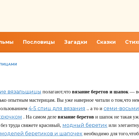
льмы
Пословицы
Загадки
Сказки
Стих
СПИЦАМИ
журным узором
ие вязальщицы
полагают,что
вязание беретов и шапок
— ве
лько опытным мастерицам. Вы уже наверное читали о том,что н
4-5 спиц для вязания
семи-восьми
пользованием
.. а то и
 крючком
. На самом деле
вязание беретов
и шапок не такая уж
модный беретик
без труда свяжете красивый,
или элегантн
моделей беретиков и шапочек
необходимо для того,что