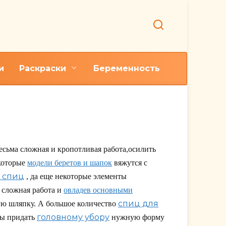
и
Раскраски
Беременность
сьма сложная и кропотливая работа,осилить
екоторые
модели беретов и шапок
вяжутся с
 спиц
, да еще некоторые элементы
 сложная работа и
овладев основными
спиц для
ую шляпку. А большое количество
головному убору
бы придать
нужную форму