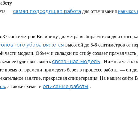
аботу.
самая подходящая работа
рета —
для оттачивания
навыков 
-37 сантиметров.Величину диаметра выбираем исходя из того,
головного убора вяжется
высотой до 5-6 сантиметров от пе
 части модели. Объем и складки по сгибу создает прямая часть
связанная модель
бъемнее будет выглядеть
. Нижняя часть б
е время от времени примерять берет в процессе работы — он до
кательное занятие, прекрасная спицетерапия. На нашем сайте B
описание работы
тов
, а также схемы и
.