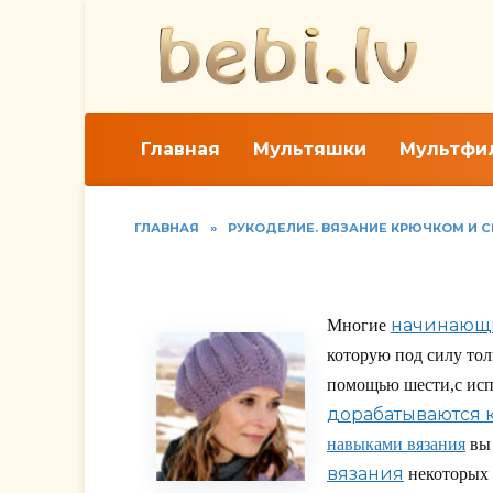
Перейти
к
содержанию
Главная
Мультяшки
Мультфи
ГЛАВНАЯ
»
РУКОДЕЛИЕ. ВЯЗАНИЕ КРЮЧКОМ И 
Модный беретик с а
начинающ
Многие
которую под силу то
помощью шести,с ис
дорабатываются
навыками вязания
вы 
вязания
некоторых