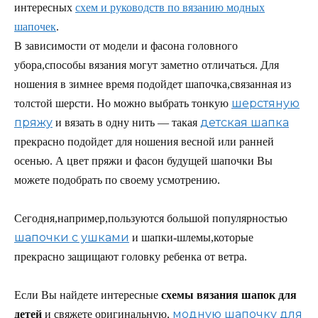
интересных
схем и руководств по вязанию модных
шапочек
.
В зависимости от модели и фасона головного
убора,способы вязания могут заметно отличаться. Для
ношения в зимнее время подойдет шапочка,связанная из
шерстяную
толстой шерсти. Но можно выбрать тонкую
пряжу
детская шапка
и вязать в одну нить — такая
прекрасно подойдет для ношения весной или ранней
осенью. А цвет пряжи и фасон будущей шапочки Вы
можете подобрать по своему усмотрению.
Сегодня,например,пользуются большой популярностью
шапочки с ушками
и шапки-шлемы,которые
прекрасно защищают головку ребенка от ветра.
Если Вы найдете интересные
схемы вязания шапок для
модную шапочку для
детей
и свяжете оригинальную,