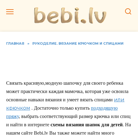
Перейти
к
содержанию
ГЛАВНАЯ
»
РУКОДЕЛИЕ. ВЯЗАНИЕ КРЮЧКОМ И СПИЦАМИ
Красивая летняя шапочка
для мальчика
Связать красивую,модную шапочку для своего ребенка
может практически каждая мамочка, которая уже освоила
или
основные навыки вязания и умеет вязать спицами
крючком
. Достаточно только купить
подходящую
пряжу
, выбрать соответствующий размер крючка или спиц
и найти в интернете
схемы вязания шапок для детей
. На
нашем сайте Bebi.lv Вы также можете найти много