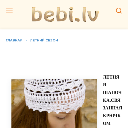
Перейти
к
содержанию
ГЛАВНАЯ
»
ЛЕТНИЙ СЕЗОН
Как связать шапку или
панамку крючком
ЛЕТНЯ
Я
ШАПОЧ
КА,СВЯ
ЗАННАЯ
КРЮЧК
ОМ