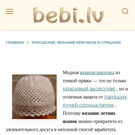
Перейти
к
содержанию
ГЛАВНАЯ
»
РУКОДЕЛИЕ. ВЯЗАНИЕ КРЮЧКОМ И СПИЦАМИ
Вяжем летний беретик
Модная
вязаная шапочка
из
тонкой пряжи — это не только
красивый аксессуар
, но и
палящих
отличная защита от
лучей солнца летом
.
Поэтому
вязание летних
шапок
можно превратить из
увлекательного досуга в неплохой способ заработать