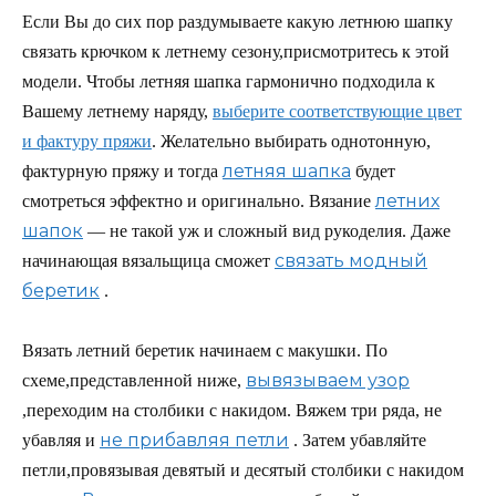
Если Вы до сих пор раздумываете какую летнюю шапку
связать крючком к летнему сезону,присмотритесь к этой
модели. Чтобы летняя шапка гармонично подходила к
Вашему летнему наряду,
выберите соответствующие цвет
и фактуру пряжи
. Желательно выбирать однотонную,
летняя шапка
фактурную пряжу и тогда
будет
летних
смотреться эффектно и оригинально. Вязание
шапок
— не такой уж и сложный вид рукоделия. Даже
связать модный
начинающая вязальщица сможет
беретик
.
Вязать летний беретик начинаем с макушки. По
вывязываем узор
схеме,представленной ниже,
,переходим на столбики с накидом. Вяжем три ряда, не
не прибавляя петли
убавляя и
. Затем убавляйте
петли,провязывая девятый и десятый столбики с накидом