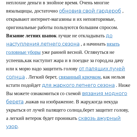
неплохие деньги в знойное время. Очень многие
обновив свой гардероб
вязальщицы, достаточно
,
открывают интернет-магазины и их неповторимые,
оригинальные работы пользуются большим спросом.
до
Вязание летних шапок
лучше не откладывать
наступления летнего сезона
, а начинать
вязать
головные уборы
уже ранней весной. Оглянуться не
успеешь,как наступит жара и в поездке за город,на дачу
от палящих лучей
или к морю надо защитить голову
солнца
. Легкий берет,
связанный крючком
, как нельзя
для жаркого летнего сезона
кстати подойдет
. Ниже
вязания модного
Вы можете ознакомиться со схемой
берета
,нажав на изображение. В жару,когда некуда
укрыться от лучей палящего солнца,берет защитит голову,
сквозь ажурный
а легкий ветерок будет проникать
узор
.