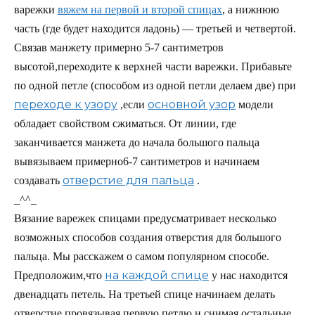
варежки
вяжем на первой и второй спицах
, а нижнюю
часть (где будет находится ладонь) — третьей и четвертой.
Связав манжету примерно 5-7 сантиметров
высотой,переходите к верхней части варежки. Прибавьте
по одной петле (способом из одной петли делаем две) при
переходе к узору
основной узор
,если
модели
обладает свойством сжиматься. От линии, где
заканчивается манжета до начала большого пальца
вывязываем примерно6-7 сантиметров и начинаем
отверстие для пальца
создавать
.
_^^_
Вязание варежек спицами предусматривает несколько
возможных способов создания отверстия для большого
пальца. Мы расскажем о самом популярном способе.
на каждой спице
Предположим,что
у нас находится
двенадцать петель. На третьей спице начинаем делать
отверстие,провязывая первую петлю и снимая остальные