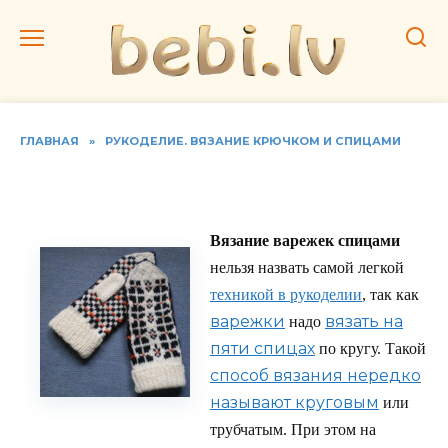
Перейти
к
содержанию
ГЛАВНАЯ
»
РУКОДЕЛИЕ. ВЯЗАНИЕ КРЮЧКОМ И СПИЦАМИ
Вяжем стильные варежки
Вязание варежек спицами
нельзя назвать самой легкой
техникой в рукоделии
, так как
варежки
вязать на
надо
пяти спицах
по кругу. Такой
способ вязания нередко
называют круговым
или
трубчатым. При этом на