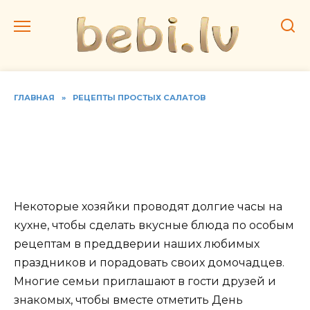
Перейти
к
содержанию
ГЛАВНАЯ
»
РЕЦЕПТЫ ПРОСТЫХ САЛАТОВ
Рецепты с фото салатов с
ананасами и курицей
слоями
Некоторые хозяйки проводят долгие часы на
кухне, чтобы сделать вкусные блюда по особым
рецептам в преддверии наших любимых
праздников и порадовать своих домочадцев.
Многие семьи приглашают в гости друзей и
знакомых, чтобы вместе отметить День