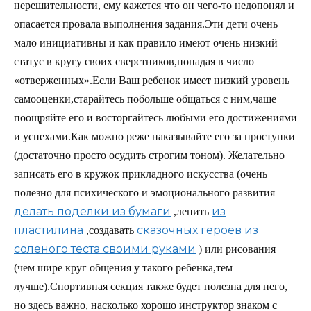
нерешительности, ему кажется что он чего-то недопонял и
опасается провала выполнения задания.Эти дети очень
мало инициативны и как правило имеют очень низкий
статус в кругу своих сверстников,попадая в число
«отверженных».Если Ваш ребенок имеет низкий уровень
самооценки,старайтесь побольше общаться с ним,чаще
поощряйте его и восторгайтесь любыми его достижениями
и успехами.Как можно реже наказывайте его за проступки
(достаточно просто осудить строгим тоном). Желательно
записать его в кружок прикладного искусства (очень
полезно для психического и эмоционального развития
делать поделки из бумаги
из
,лепить
пластилина
сказочных героев из
,создавать
соленого теста своими руками
) или рисования
(чем шире круг общения у такого ребенка,тем
лучше).Спортивная секция также будет полезна для него,
но здесь важно, насколько хорошо инструктор знаком с