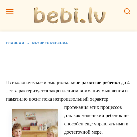
Перейти
к
содержанию
ГЛАВНАЯ
»
РАЗВИТЕ РЕБЕНКА
Дошкольный возраст.
Формирование личности
Психологическое и эмоциональное
развитие ребенка
до 4
лет характеризуется закреплением внимания,мышления и
памяти,но носит пока непроизвольный характер
протекания этих процессов
,так как маленький ребенок не
способен еще управлять ими в
достаточной мере.