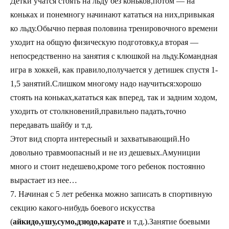
Детки учатся стоять на льду без коньков,потом — на
коньках и понемногу начинают кататься на них,привыкая
ко льду.Обычно первая половина тренировочного времени
уходит на общую физическую подготовку,а вторая —
непосредственно на занятия с клюшкой на льду.Командная
игра в хоккей, как правило,получается у детишек спустя 1-
1,5 занятий.Слишком многому надо научиться:хорошо
стоять на коньках,кататься как вперед, так и задним ходом,
уходить от столкновений,правильно падать,точно
передавать шайбу и т.д.
Этот вид спорта интересный и захватывающий.Но
довольно травмоопасный и не из дешевых.Амуниции
много и стоит недешево,кроме того ребенок постоянно
вырастает из нее…
7. Начиная с 5 лет ребенка можно записать в спортивную
секцию какого-нибудь боевого искусства
(
айкидо,ушу,сумо,дзюдо,карате
и т.д.).Занятие боевыми