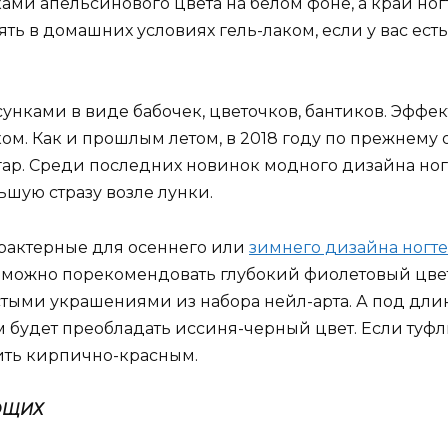
ками апельсинового цвета на белом фоне, а край н
ть в домашних условиях гель-лаком, если у вас ест
нками в виде бабочек, цветочков, бантиков. Эффек
м. Как и прошлым летом, в 2018 году по прежнему о
ар. Среди последних новинок модного дизайна ног
шую стразу возле лунки.
арактерные для осеннего или
зимнего дизайна ногт
 можно порекомендовать глубокий фиолетовый цвет.
истыми украшениями из набора нейл-арта. А под дл
м будет преобладать иссиня-черный цвет. Если туфли
ить кирпично-красным.
ЮЩИХ