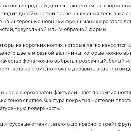
 на ногти средней длины с акцентом на оформлени
глядит дизайн ногтей после нанесения гель-лака с 
 на интересные новинки френч маникюра этого лета
истой, треугольной или V-образной формы.
юры на коротких ногтях, которые легко наносятся 
 разного цвета и разной величины, которые можно в
В качестве фона можно выбрать прозрачный, белый и
нейл-арта не стоит, но можно добавить акцент в ви
аникюр с шероховатой фактурой. Цвет покрытия ногт
ько тонов светлее. Фактура покрытия ногтевой пла
катуренную поверхность.
 цитрусовые оттенки, вплоть до красного грейпфру