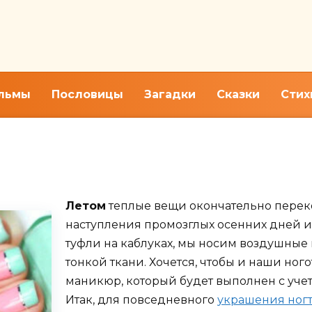
льмы
Пословицы
Загадки
Сказки
Стих
с фото на короткие и длинные
Летом
теплые вещи окончательно переко
наступления промозглых осенних дней 
туфли на каблуках, мы носим воздушные
тонкой ткани. Хочется, чтобы и наши ног
маникюр, который будет выполнен с уче
Итак, для повседневного
украшения ногт