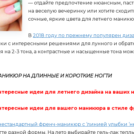
— отдайте предпочтение нюансным, паст
на веселую вечеринку или хотите сходить
сочные, яркие цвета для летнего маникю
В
2018 году по прежнему популярен диза
и с интересными решениями для лунного и обратн
 на 2-3 тона, а контрастные и насыщенные тона мо
МАНИКЮР НА ДЛИННЫЕ И КОРОТКИЕ НОГТИ
нтересные идеи для летнего дизайна на ваших 
нтересные идеи для вашего маникюра в стиле ф
нестандартный френч-маникюр с ‘линией улыбки ‘
гте разной формы. На лето выбирайте гель-лак тепл