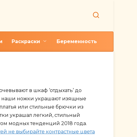
и
Раскраски
Беременность
 ногти
чевывают в шкаф ‘отдыхать’ до
и наши ножки украшают изящные
 платья или стильные брючки из
отки украшал легкий, стильный
том модных тенденций 2018 года.
ей не выбирайте контрастные цвета