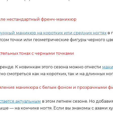
стиле нестандартный френч-маникюр
лунный маникюр на коротких или средних ногтях
в 
тсом точки или геометрические фигуры черного цве
астельных тонах с черными точками
тренде. К новинкам этого сезона можно отнести
мани
тно смотреться как на коротких, так и на длинных ног
рмления маникюра с белым фоном и прозрачными ф
стается актуальным
в этом летнем сезоне. Но добав
выше — на кончике ногтя. Если вы знакомы с азами 