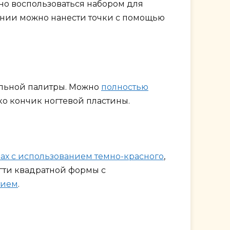
но воспользоваться набором для
инии можно нанести точки с помощью
ельной палитры. Можно
полностью
ко кончик ногтевой пластины.
нах с использованием темно-красного
,
огти квадратной формы с
тием
.