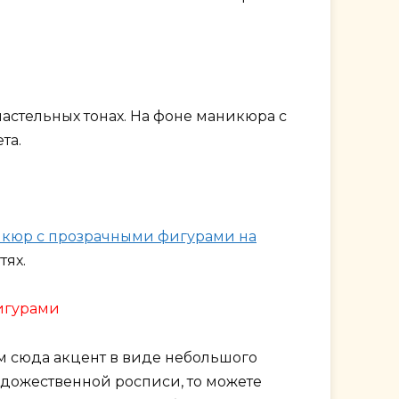
пастельных тонах. На фоне маникюра с
та.
кюр с прозрачными фигурами на
тях.
игурами
им сюда акцент в виде небольшого
художественной росписи, то можете