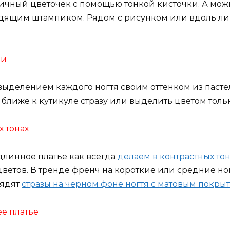
тичный цветочек с помощью тонкой кисточки. А мож
ходящим штампиком. Рядом с рисунком или вдоль л
ми
выделением каждого ногтя своим оттенком из паст
в ближе к кутикуле стразу или выделить цветом толь
х тонах
линное платье как всегда
делаем в контрастных то
 цветов. В тренде френч на короткие или средние н
лядят
стразы на черном фоне ногтя с матовым покры
ее платье