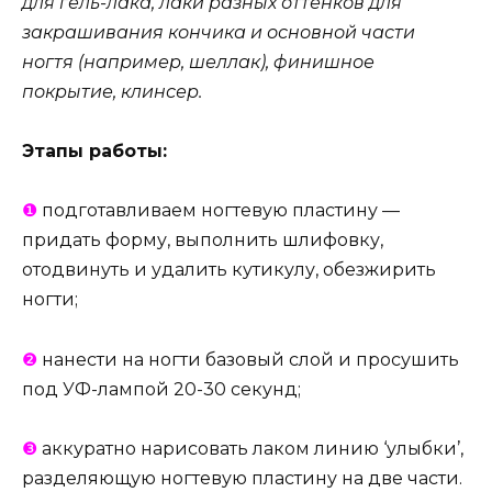
для гель-лака, лаки разных оттенков для
закрашивания кончика и основной части
ногтя (например, шеллак), финишное
покрытие, клинсер.
Этапы работы:
❶
подготавливаем ногтевую пластину —
придать форму, выполнить шлифовку,
отодвинуть и удалить кутикулу, обезжирить
ногти;
❷
нанести на ногти базовый слой и просушить
под УФ-лампой 20-30 секунд;
❸
аккуратно нарисовать лаком линию ‘улыбки’,
разделяющую ногтевую пластину на две части.