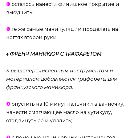
❽
осталось нанести финишное покрытие и
высушить;
❾
те же самые манипуляции проделать на
ногтях второй руки.
♦ ФРЕНЧ МАНИКЮР С ТРАФАРЕТОМ
К вышеперечисленным инструментам и
материалам добавляются трафареты для
французского маникюра.
❶
опустить на 10 минут пальчики в ванночку,
нанести смягчающее масло на кутикулу,
отодвинуть её и удалить;
❷
с помощью маникюрных инструментов