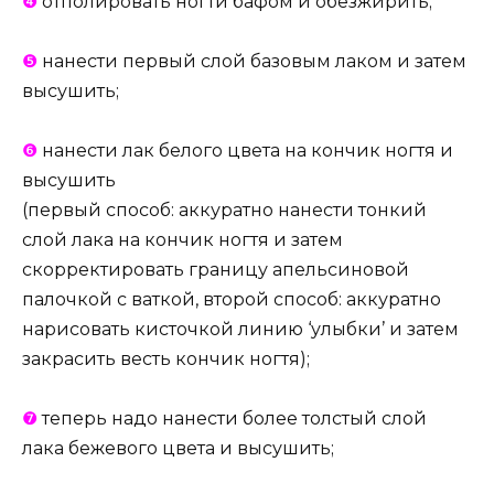
❹
отполировать ногти бафом и обезжирить;
❺
нанести первый слой базовым лаком и затем
высушить;
❻
нанести лак белого цвета на кончик ногтя и
высушить
(первый способ: аккуратно нанести тонкий
слой лака на кончик ногтя и затем
скорректировать границу апельсиновой
палочкой с ваткой, второй способ: аккуратно
нарисовать кисточкой линию ‘улыбки’ и затем
закрасить весть кончик ногтя);
❼
теперь надо нанести более толстый слой
лака бежевого цвета и высушить;