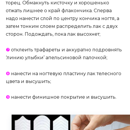
торец. Обмакнуть кисточку и хорошенько
отжать лишнее о край флакончика. Сперва
надо нанести слой по центру кончика ногтя, а
затем тонким слоем распределить лак с двух
сторон. Подождать, пока лак высохнет;
❼
отклеить трафареты и аккуратно подровнять
‘линию улыбки’ апельсиновой палочкой;
❽
нанести на ногтевую пластину лак телесного
цвета и высушить;
❾
нанести финишное покрытие и высушить.