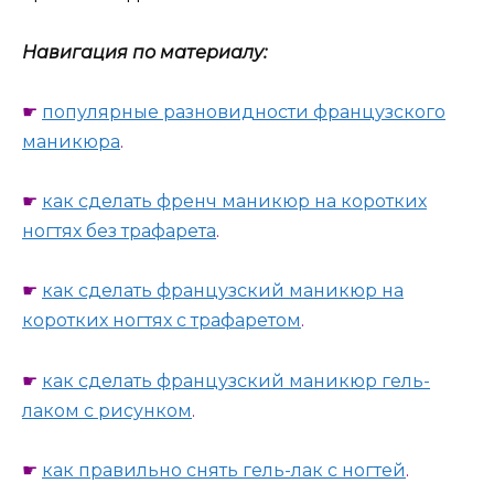
Навигация по материалу:
☛
популярные разновидности французского
маникюра
.
☛
как сделать френч маникюр на коротких
ногтях без трафарета
.
☛
как сделать французский маникюр на
коротких ногтях с трафаретом
.
☛
как сделать французский маникюр гель-
лаком с рисунком
.
☛
как правильно снять гель-лак с ногтей
.