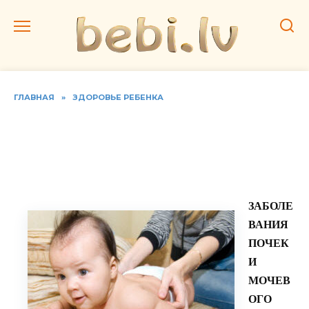
Перейти
к
содержанию
ГЛАВНАЯ
»
ЗДОРОВЬЕ РЕБЕНКА
Здоровые почки и
мочевой пузырь в
младенческом возрасте
ЗАБОЛЕ
ВАНИЯ
ПОЧЕК
И
МОЧЕВ
ОГО