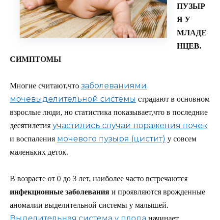
ПУЗЫР
Я У
МЛАДЕ
НЦЕВ.
СИМПТОМЫ
заболеваниями
Многие считают,что
мочевыделительной системы
страдают в основном
взрослые люди, но статистика показывает,что в последние
участились случаи поражения почек
десятилетия
мочевого пузыря (цистит)
и воспаления
у совсем
маленьких деток.
В возрасте от 0 до 3 лет, наиболее часто встречаются
инфекционные заболевания
и проявляются врожденные
аномалии выделительной системы у малышей.
Выделительная система у плода
начинает