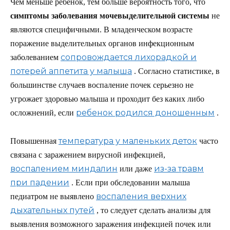
Чем меньше ребенок, тем больше вероятность того, что
симптомы заболевания мочевыделительной системы
не
являются специфичными. В младенческом возрасте
поражение выделительных органов инфекционным
сопровождается лихорадкой и
заболеванием
потерей аппетита у малыша
. Согласно статистике, в
большинстве случаев воспаление почек серьезно не
угрожает здоровью малыша и проходит без каких либо
ребенок родился доношенным
осложнений, если
.
температура у маленьких деток
Повышенная
часто
связана с заражением вирусной инфекцией,
воспалением миндалин
из-за травм
или даже
при падении
. Если при обследовании малыша
воспаления верхних
педиатром не выявлено
дыхательных путей
, то следует сделать анализы для
выявления возможного заражения инфекцией почек или