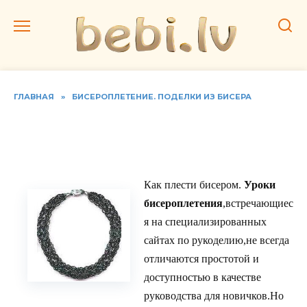
Перейти
к
содержанию
ГЛАВНАЯ
»
БИСЕРОПЛЕТЕНИЕ. ПОДЕЛКИ ИЗ БИСЕРА
Как сделать колье из
бисера
Как плести бисером.
Уроки
бисероплетения
,встречающиес
я на специализированных
сайтах по рукоделию,не всегда
отличаются простотой и
доступностью в качестве
руководства для новичков.Но