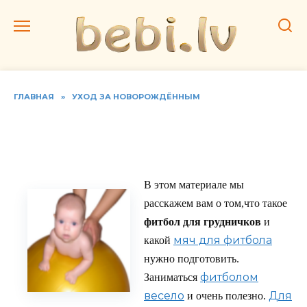
Перейти
к
содержанию
ГЛАВНАЯ
»
УХОД ЗА НОВОРОЖДЁННЫМ
Упражнения на фитболе
для грудничков
В этом материале мы
расскажем вам о том,что такое
фитбол для грудничков
и
мяч для фитбола
какой
нужно подготовить.
фитболом
Заниматься
весело
Для
и очень полезно.