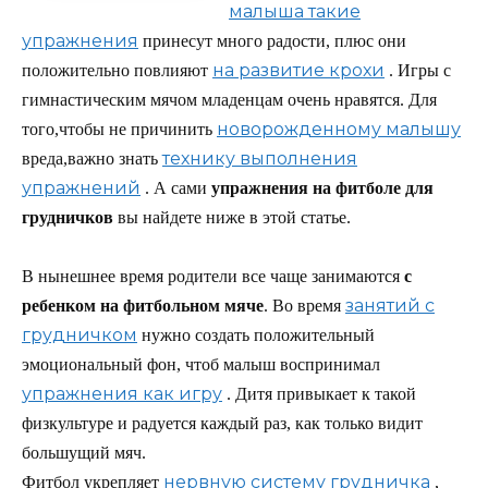
малыша такие
упражнения
принесут много радости, плюс они
на развитие крохи
положительно повлияют
. Игры с
гимнастическим мячом младенцам очень нравятся. Для
новорожденному малышу
того,чтобы не причинить
технику выполнения
вреда,важно знать
упражнений
. А сами
упражнения на фитболе для
грудничков
вы найдете ниже в этой статье.
В нынешнее время родители все чаще занимаются
с
занятий с
ребенком на фитбольном мяче
. Во время
грудничком
нужно создать положительный
эмоциональный фон, чтоб малыш воспринимал
упражнения как игру
. Дитя привыкает к такой
физкультуре и радуется каждый раз, как только видит
большущий мяч.
нервную систему грудничка
Фитбол укрепляет
,