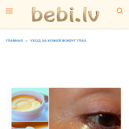
Перейти
к
содержанию
ГЛАВНАЯ
»
УХОД ЗА КОЖЕЙ ВОКРУГ ГЛАЗ
Патчи под глаза. Гелевые,
коллагеновые от мешков
и морщин