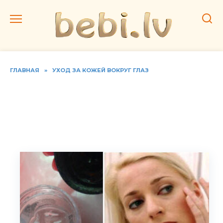
Перейти
к
содержанию
ГЛАВНАЯ
»
УХОД ЗА КОЖЕЙ ВОКРУГ ГЛАЗ
Увлажняющий гель для
кожи вокруг глаз от
морщин