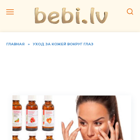
Перейти
к
содержанию
ГЛАВНАЯ
»
УХОД ЗА КОЖЕЙ ВОКРУГ ГЛАЗ
Эфирное или
косметическое масло для
кожи вокруг глаз