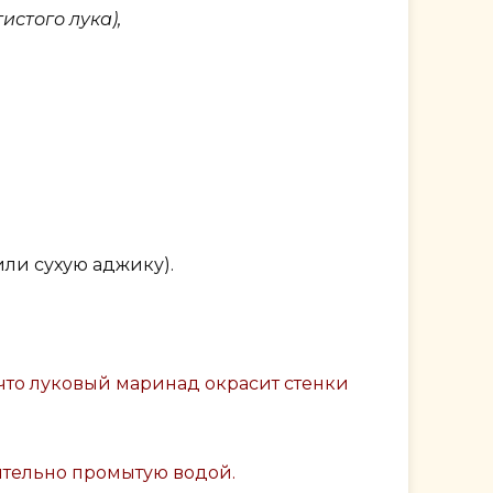
истого лука),
или сухую аджику).
 что луковый маринад окрасит стенки
рительно промытую водой.