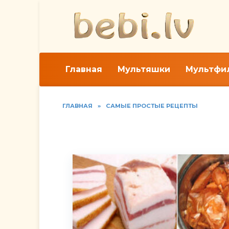
Перейти
к
содержанию
Главная
Мультяшки
Мультфи
ГЛАВНАЯ
»
САМЫЕ ПРОСТЫЕ РЕЦЕПТЫ
Вареное сало в луко