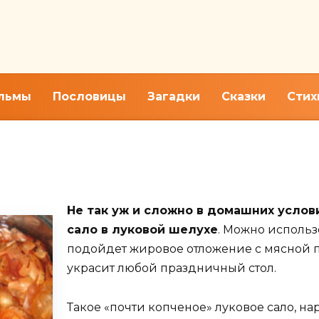
льмы
Пословицы
Загадки
Сказки
Стих
вой шелухе по рецептам в до
Не так уж и сложно в домашних услов
сало в луковой шелухе
. Можно использ
подойдет жировое отложение с мясной п
украсит любой праздничный стол.
Такое «почти копченое» луковое сало, н