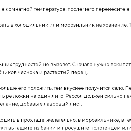
и в комнатной температуре, после чего перенесите в 
рать в холодильник или морозильник на хранение. Те
ших трудностей не вызовет. Сначала нужно вскипяти
бчиков чеснока и растертый перец.
ольше его положить, тем вкуснее получится сало. Пер
етыре ложки на один литр. Рассол должен сильно па
желание, добавьте лавровый лист.
одить в прохладе, желательно, в морозильнике, в т
ски вытащите из банки и просушите полотенцем или