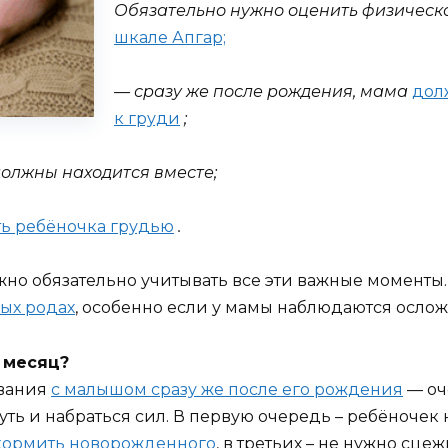
Обязательно нужно оценить физическ
шкале Апгар;
— сразу же после рождения, мама
дол
к груди
;
должны находится вместе;
ь ребёночка грудью
.
ужно обязательно учитывать все эти важные моменты. 
ных родах
, особенно если у мамы наблюдаются осло
 месяц?
ывания
с малышом сразу же после его рождения
— оч
ть и набраться сил. В первую очередь – ребёночек н
кормить новорожденного
, в третьих – не нужно сце