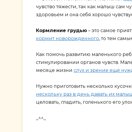
чувство тяжести, так как малыш сам ч
здоровьем и она себя хорошо чувству
Кормление грудью
– это самое прия
кормит новорожденного
, то тем сам
Как помочь развитию маленького реб
стимулировании органов чувств. Ма
месяце жизни
слух и зрение ещё ну
Нужно приготовить несколько кусочк
нескольку раз в день давать их малы
целовать, гладить, голенького его ул
_^^_