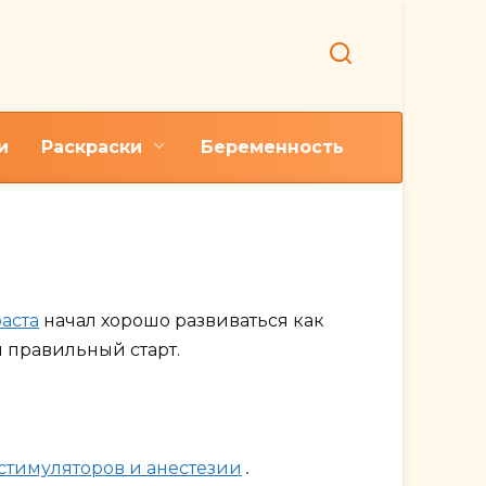
и
Раскраски
Беременность
е, сон
аста
начал хорошо развиваться как
 правильный старт.
стимуляторов и анестезии
.