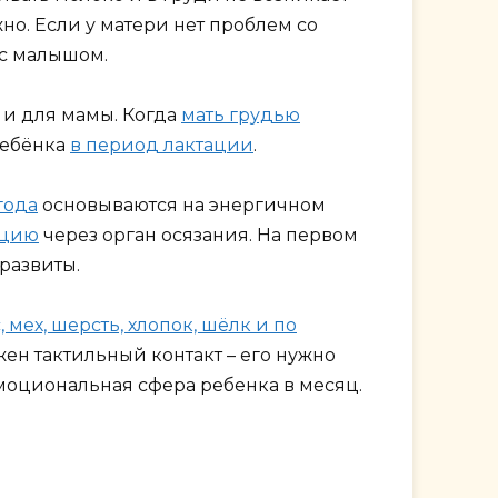
но. Если у матери нет проблем со
 с малышом.
 и для мамы. Когда
мать грудью
ребёнка
в период лактации
.
года
основываются на энергичном
ацию
через орган осязания. На первом
 развиты.
, мех, шерсть, хлопок, шёлк и по
жен тактильный контакт – его нужно
 эмоциональная сфера ребенка в месяц.