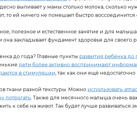
удесно выпивает у мамы столько молока, сколько нуж
ет, то ей ничего не помешает быстро воссоединится
тное, полезное и естественное занятие и для малыша
ым она закладывает фундамент здоровья для своего 
енка до года? Главные пункты
развития ребёнка до 
ленькие
дети более активно воспринимают информ
ждаются в стимуляции
, так как они ещё недостаточно
ов ткани разной текстуры. Можно
использовать атлас
шу потрогать
. Также для месячного малыша очень ва
ожить к себе на живот. Так будет лучше развиваться