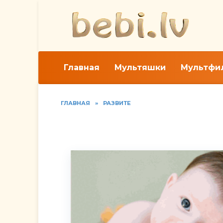
Перейти
к
содержанию
Главная
Мультяшки
Мультфи
ГЛАВНАЯ
»
РАЗВИТЕ
Режим дня месячного