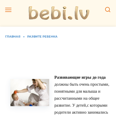
Перейти
к
содержанию
ГЛАВНАЯ
»
РАЗВИТЕ РЕБЕНКА
Ребенок до года:
Развивающие игры до
года
Развивающие игры до года
должны быть очень простыми,
понятными для малыша и
рассчитанными на общее
развитие. У детей,с которыми
родители активно занимались