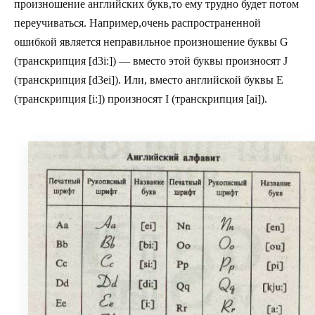
произношение английских букв,то ему трудно будет потом
переучиваться. Например,очень распространенной
ошибкой является неправильное произношение буквы G
(транскрипция [d3i:]) — вместо этой буквы произносят J
(транскрипция [d3ei]). Или, вместо английской буквы Е
(транскрипция [i:]) произносят I (транскрипция [ai]).