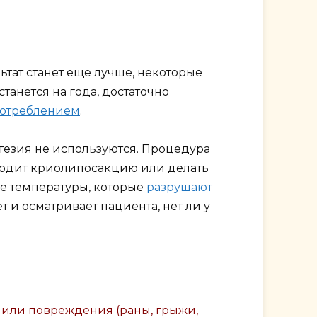
ьтат станет еще лучше, некоторые
анется на года, достаточно
потреблением
.
тезия не используются. Процедура
оводит криолипосакцию или делать
ие температуры, которые
разрушают
 и осматривает пациента, нет ли у
 или повреждения (раны, грыжи,