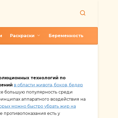
и
Раскраски
Беременность
ть жир на животе
олюционных технологий по
жений
в области живота, боков, бедер
все большую популярность среди
ринципах аппаратного воздействия на
орых можно быстро убрать жир на
кие противопоказания есть у