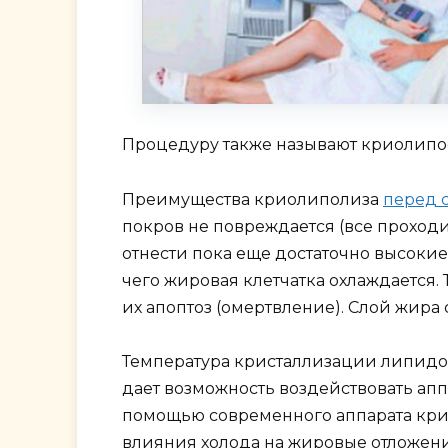
Процедуру также называют криолип
Преимущества криолиполиза
перед 
покров не повреждается (все проход
отнести пока еще достаточно высокие
чего жировая клетчатка охлаждается.
их апоптоз (омертвление). Слой жира 
Температура кристаллизации липидов 
дает возможность воздействовать апп
помощью современного аппарата крио
влияния холода на жировые отложени