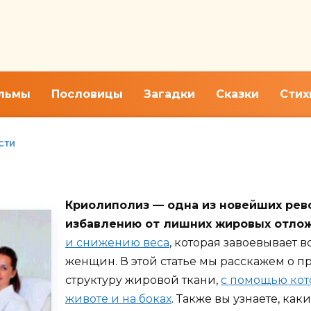
льмы
Пословицы
Загадки
Сказки
Стих
СТИ
осакция. Криолиполиз, убра
Криолиполиз — одна из новейших рев
избавлению от лишних жировых отло
и снижению веса
, которая завоевывает 
женщин. В этой статье мы расскажем о п
структуру жировой ткани,
с помощью кот
животе и на боках
. Также вы узнаете, ка