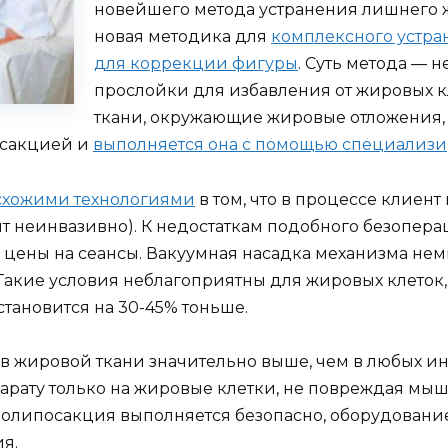
новейшего метода устранения лишнего 
новая методика для
комплексного устр
для коррекции фигуры
. Суть метода —
прослойки для избавления от жировых 
ткани, окружающие жировые отложения, в
осакцией и
выполняется она с помощью специализи
схожими технологиями
в том, что в процессе клиент
ит неинвазивно). К недостаткам подобного безопе
 цены на сеансы. Вакуумная насадка механизма нем
 Такие условия неблагоприятны для жировых клеток,
становится на 30-45% тоньше.
жировой ткани значительно выше, чем в любых иных 
арату только на жировые клетки, не повреждая мыш
липосакция выполняется безопасно, оборудование 
я.