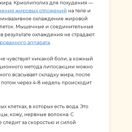
жира. Криолиполиз для похудения —
анения жировых отложений
на теле и
 неинвазивное охлаждение жировой
клеток. Мышечные и соединительные
 результате охлаждения не страдают.
рованного аппарата
.
 не чувствует никакой боли, а кожный
рационного метода липосакции можно
ного всасывает складку жира, после
 потом через 4-8 недель происходит
клетках, в которых есть вода. Это
цы, кожу, нервные волокна. С
следит за скоростью и силой