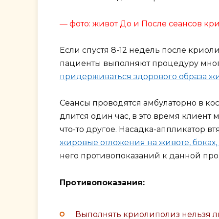
— фото: живот До и После сеансов к
Если спустя 8-12 недель после криол
пациенты выполняют процедуру многок
придерживаться здорового образа ж
Сеансы проводятся амбулаторно в кос
длится один час, в это время клиент
что-то другое. Насадка-аппликатор в
жировые отложения на животе, боках,
него противопоказаний к данной про
Противопоказания:
Выполнять криолиполиз нельзя л