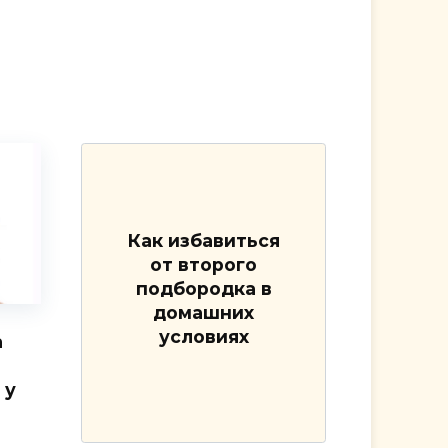
Как избавиться
от второго
подбородка в
домашних
условиях
а
 у