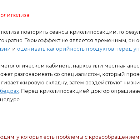
риолиполиза
иполиза повторить сеансы криолипосакции, то резул
ратно. Термоэффект не является временным, он ост
изни
и
оценивать калорийность продуктов перед у
метологическом кабинете, наркоз или местная анес
 может разговаривать со специалистом, который пр
тягивает жировую складку, затем воздействуют низк
 бедрах
. Перед криолипосакцией доктор опрашивает
цедуре.
юдям, у которых есть проблемы с кровообращением