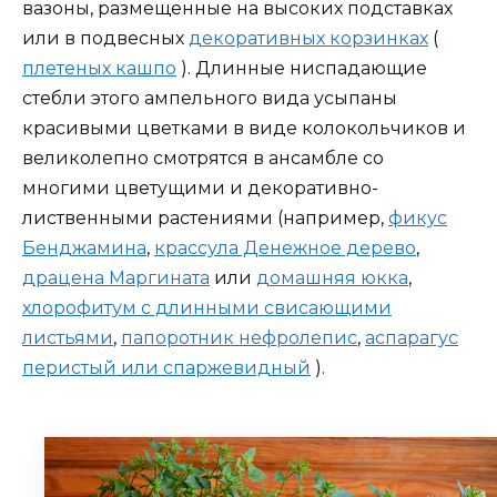
вазоны, размещенные на высоких подставках
или в подвесных
декоративных корзинках
(
плетеных кашпо
). Длинные ниспадающие
стебли этого ампельного вида усыпаны
красивыми цветками в виде колокольчиков и
великолепно смотрятся в ансамбле со
многими цветущими и декоративно-
лиственными растениями (например,
фикус
Бенджамина
,
крассула Денежное дерево
,
драцена Маргината
или
домашняя юкка
,
хлорофитум с длинными свисающими
листьями
,
папоротник нефролепис
,
аспарагус
перистый или спаржевидный
).