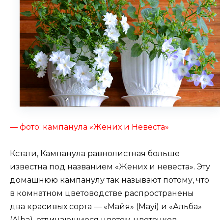
— фото: кампанула «Жених и Невеста»
Кстати, Кампанула равнолистная больше
известна под названием «Жених и невеста». Эту
домашнюю кампанулу так называют потому, что
в комнатном цветоводстве распространены
два красивых сорта — «Майя» (Mayi) и «Альба»
(Alba), отличающиеся цветом цветочков-