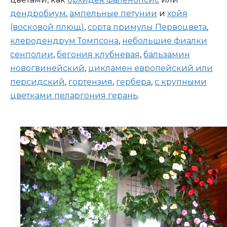
дендробиум
,
ампельные петунии
и
хойя
(восковой плющ)
,
сорта примулы Первоцвета
,
клеродендрум Томпсона
,
небольшие фиалки
сенполии
,
бегония клубневая
,
бальзамин
новогвинейский
,
цикламен европейский или
персидский
,
гортензия
,
гербера
,
с крупными
цветками пеларгония герань
.