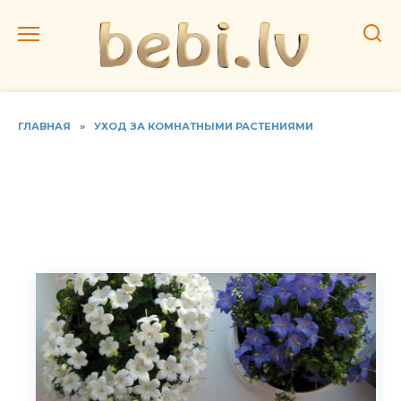
Перейти
к
содержанию
ГЛАВНАЯ
»
УХОД ЗА КОМНАТНЫМИ РАСТЕНИЯМИ
Кампанула домашняя.
Фото цветов «Жених и
невеста»