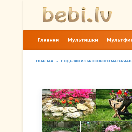
Перейти
к
содержанию
Главная
Мультяшки
Мультфи
ГЛАВНАЯ
»
ПОДЕЛКИ ИЗ БРОСОВОГО МАТЕРИАЛ
Клумбы и альпинарии