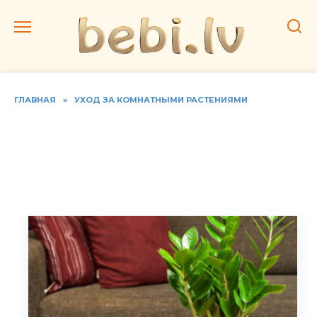
Перейти
к
содержанию
ГЛАВНАЯ
»
УХОД ЗА КОМНАТНЫМИ РАСТЕНИЯМИ
Долларовое Дерево. Как
ухаживать за домашним
замиокулькасом