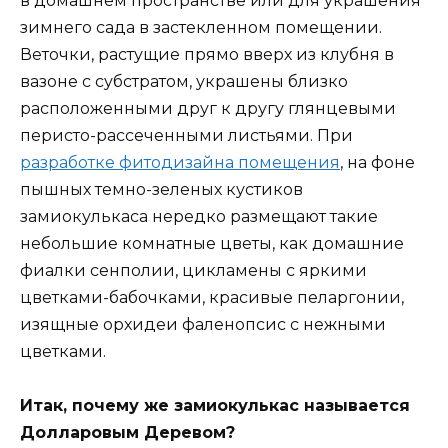
в домашнем пространстве или для украшения
зимнего сада в застекленном помещении.
Веточки, растущие прямо вверх из клубня в
вазоне с субстратом, украшены близко
расположенными друг к другу глянцевыми
перисто-рассеченными листьями. При
разработке фитодизайна помещения
, на фоне
пышных темно-зеленых кустиков
замиокулькаса нередко размещают такие
небольшие комнатные цветы, как домашние
фиалки сенполии, цикламены с яркими
цветками-бабочками, красивые пеларгонии,
изящные орхидеи фаленопсис с нежными
цветками.
Итак, почему же замиокулькас называется
Долларовым Деревом?