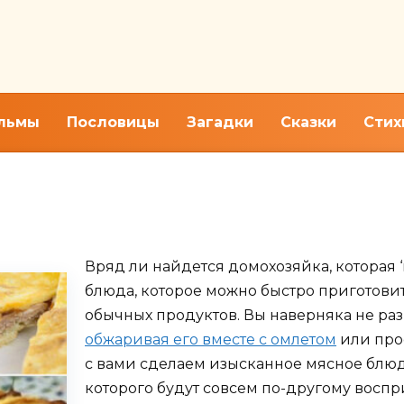
льмы
Пословицы
Загадки
Сказки
Стих
золь из фарша или куриного 
Вряд ли найдется домохозяйка, которая
блюда, которое можно быстро приготови
обычных продуктов. Вы наверняка не раз 
обжаривая его вместе с омлетом
или прос
с вами сделаем изысканное мясное блюд
которого будут совсем по-другому вос