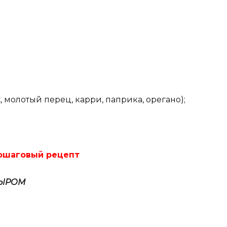
х, молотый перец, карри, паприка, орегано);
пошаговый рецепт
СЫРОМ