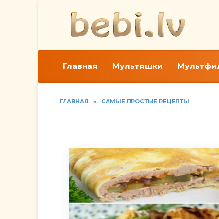
Перейти
к
содержанию
Главная
Мультяшки
Мультфи
ГЛАВНАЯ
»
САМЫЕ ПРОСТЫЕ РЕЦЕПТЫ
Как приготовить бри