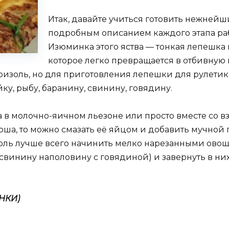
Итак, давайте учиться готовить нежнейши
подробным описанием каждого этапа раб
Изюминка этого яства — тонкая лепешка 
которое легко превращается в отбивную 
ризоль, но для приготовления лепешки для рулети
ку, рыбу, баранину, свинину, говядину.
 в молочно-яичном льезоне или просто вместе со в
рша, то можно смазать её яйцом и добавить мучной 
оль лучше всего начинить мелко нарезанными овощ
свинину наполовину с говядиной) и завернуть в н
НКИ)