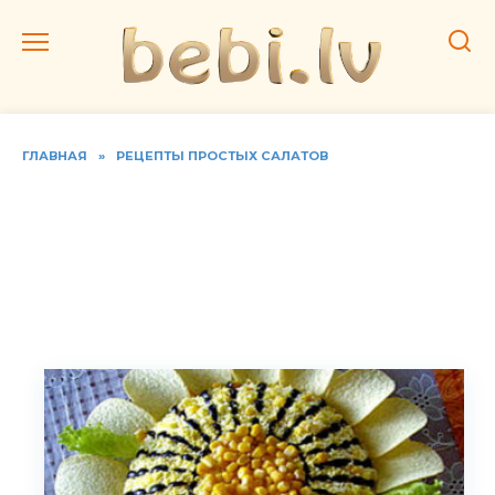
Перейти
к
содержанию
ГЛАВНАЯ
»
РЕЦЕПТЫ ПРОСТЫХ САЛАТОВ
Классический рецепт
салата ‘Подсолнух’ с
чипсами, курицей,
грибами