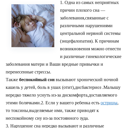
1. Одна из самых неприятных
причин плохого сна —
заболевания,связанные с
различными нарушениями
центральной нервной системы
(энцефалопатия). К причинам
возникновения можно отнести
и различные гинекологические
заболевания матери и Ваши вредные привычки и
перенесенные стрессы.
Также
беспокойный сон
вызывают хронический ночной
кашель у детей, боль в ушах (отит),дисбактериоз .Малышу
нередко тяжело уснуть из-за дискомфорта,доставляемого
этими болячками.2. Если у вашего ребенка есть
острицы
,
то токсины,выделяемые ими, также приводят к
неспокойному сну из-за постоянного зуда.
3. Нарушение сна нередко вызывают и различные