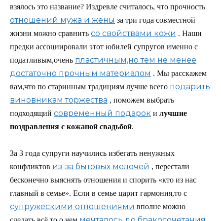
взялось это название? Издревле считалось, что прочность
отношений мужа и жены
за три года совместной
со свойствами кожи
жизни можно сравнить
. Наши
предки ассоциировали этот юбилей супругов именно с
пластичным,но тем не менее
податливым,очень
достаточно прочным материалом
. Мы расскажем
подарить
вам,что по старинным традициям лучше всего
виновникам торжества
, поможем выбрать
современный подарок
подходящий
и
лучшие
поздравления с кожаной свадьбой
.
За 3 года супруги научились избегать ненужных
из-за бытовых мелочей
конфликтов
, перестали
бесконечно выяснять отношения и спорить «кто из нас
главный в семье». Если в семье царит гармония,то с
супружескими отношениями
вполне можно
мечталось до бракосочетания
сделать всё то,о чем
.