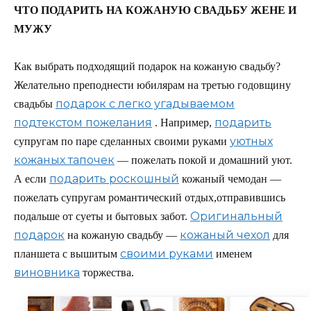
ЧТО ПОДАРИТЬ НА КОЖАНУЮ СВАДЬБУ ЖЕНЕ И
МУЖУ
Как выбрать подходящий подарок на кожаную свадьбу?
Желательно преподнести юбилярам на третью годовщину
подарок с легко угадываемом
свадьбы
подтекстом пожелания
подарить
. Например,
уютных
супругам по паре сделанных своими руками
кожаных тапочек
— пожелать покой и домашний уют.
подарить роскошный
А если
кожаный чемодан —
пожелать супругам романтический отдых,отправившись
Оригинальный
подальше от суеты и бытовых забот.
подарок
кожаный чехол
на кожаную свадьбу —
для
своими руками
планшета с вышитым
именем
виновника
торжества.