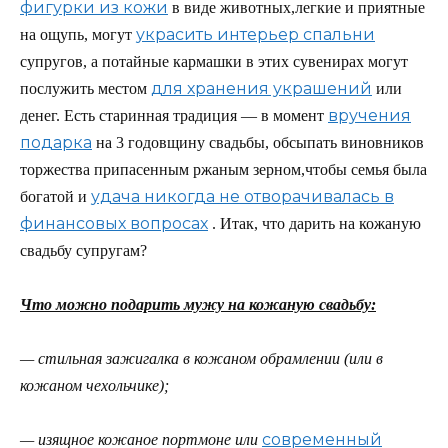
фигурки из кожи
в виде животных,легкие и приятные
украсить интерьер спальни
на ощупь, могут
супругов, а потайные кармашки в этих сувенирах могут
для хранения украшений
послужить местом
или
вручения
денег. Есть старинная традиция — в момент
подарка
на 3 годовщину свадьбы, обсыпать виновников
торжества припасенным ржаным зерном,чтобы семья была
удача никогда не отворачивалась в
богатой и
финансовых вопросах
. Итак, что дарить на кожаную
свадьбу супругам?
Что можно подарить мужу на кожаную свадьбу:
— стильная зажигалка в кожаном обрамлении (или в
кожаном чехольчике);
современный
— изящное кожаное портмоне или