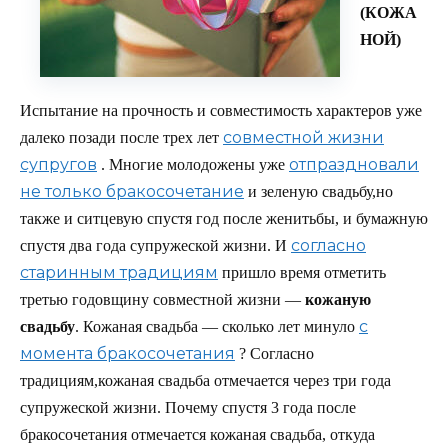
(КОЖА
НОЙ)
Испытание на прочность и совместимость характеров уже
совместной жизни
далеко позади после трех лет
супругов
отпраздновали
. Многие молодожены уже
не только бракосочетание
и зеленую свадьбу,но
также и ситцевую спустя год после женитьбы, и бумажную
согласно
спустя два года супружеской жизни. И
старинным традициям
пришло время отметить
третью годовщину совместной жизни —
кожаную
с
свадьбу
. Кожаная свадьба — сколько лет минуло
момента бракосочетания
? Согласно
традициям,кожаная свадьба отмечается через три года
супружеской жизни. Почему спустя 3 года после
бракосочетания отмечается кожаная свадьба, откуда