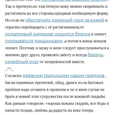
Так и прочную,но эластичную кожу можно сворачивать и
растягивать во все стороны,придавая необходимую форму.
обеспечить должный уход за кожей
Но если не
и
серьезно переборщить с её растягиванием,то
податливый материал лишится блеска
и начнет
покрываться трещинками
,а потом в конце концов
лопнет. Поэтому и мужу и жене следует прислушиваться к
беречь
мнению друг друга, проявлять заботу и всегда
семейный очаг
от неприятностей вместе.
_^^_
древним традициям наших предков
Согласно
,
багаж взаимных претензий, обид, дрязги из-за бытовых
проблем надо оставить в прошлом и не в коем случае не
брать в новый этап супружества после кожаной свадьбы.
Как раньше говорили: «хороша кожана свадьба, все беды и
напасти позади, любовь да радость на века теперь