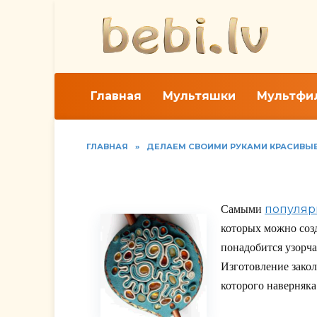
Перейти
к
содержанию
Главная
Мультяшки
Мультфи
ГЛАВНАЯ
»
ДЕЛАЕМ СВОИМИ РУКАМИ КРАСИВЫ
Самодельная заколка
популяр
Самыми
которых можно соз
понадобится узорча
Изготовление закол
которого наверняка 