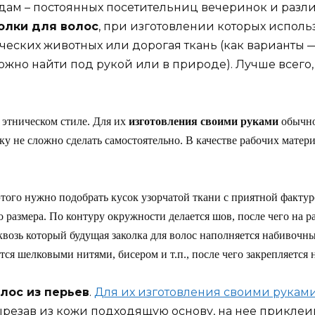
дам – постоянных посетительниц вечеринок и разли
олки для волос
, при изготовлении которых испол
ческих животных или дорогая ткань (как варианты 
жно найти под рукой или в природе). Лучше всего,
 этническом стиле. Для их
изготовления своими руками
обычно
ку не сложно сделать самостоятельно. В качестве рабочих мате
того нужно подобрать кусок узорчатой ткани с приятной фактуро
размера. По контуру окружности делается шов, после чего на ра
сквозь который будущая заколка для волос наполняется набивочн
я шелковыми нитями, бисером и т.п., после чего закрепляется н
лос из перьев
.
Для их изготовления своими рукам
ырезав из кожи подходящую основу, на нее приклеи