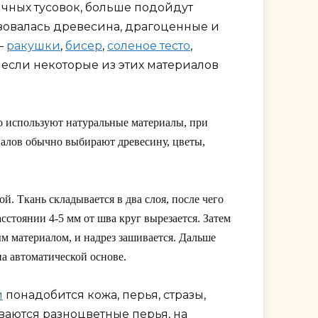
чных тусовок, больше подойдут
ьзовалась древесина, драгоценные и
—
ракушки
,
бисер
,
соленое тесто
,
 если некоторые из этих материалов
 используют натуральные материалы, при
риалов обычно выбирают древесину, цветы,
й. Ткань складывается в два слоя, после чего
сстоянии 4-5 мм от шва круг вырезается. Затем
ым материалом, и надрез зашивается. Дальше
а автоматической основе.
и
понадобится кожа, перья, стразы,
ваются разноцветные перья, на