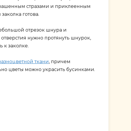
крашенным стразами и приклеенным
заколка готова.
небольшой отрезок шнура и
х отверстия нужно протянуть шнурок,
 к заколке.
разноцветной ткани
, причем
ьно цветы можно украсить бусинками.