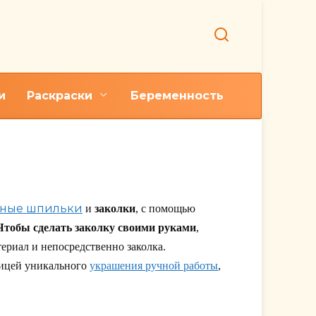
и
Раскраски
Беременность
зные шпильки
и
заколки
, с помощью
Чтобы сделать заколку своими руками
,
ериал и непосредственно заколка.
ьницей уникального
украшения ручной работы
,