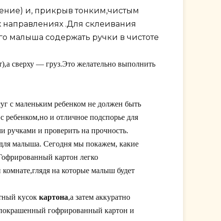
жение) и, прикрыв тонким,чистым
х направлениях .Для склеивания
его малыша содержать ручки в чистоте
т),а сверху — груз.Это желательно выполнить
уг с маленьким ребенком не должен быть
с ребенком,но и отличное подспорье для
и ручками и проверить на прочность.
для малыша. Сегодня мы покажем, какие
.Гофрированный картон легко
 комнате,глядя на которые малыш будет
отный кусок
картона
,а затем аккуратно
х покрашенный гофрированный картон и