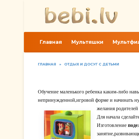
Перейти
к
содержанию
Главная
Мультяшки
Мультфи
ГЛАВНАЯ
»
ОТДЫХ И ДОСУГ С ДЕТЬМИ
Игрушки из картона.
Обучение маленького ребенка каким-либо нав
непринужденной,игровой форме и начинать ну
желания родителей 
Для начала сделайт
Изготовление
поде
занятие,развивающ