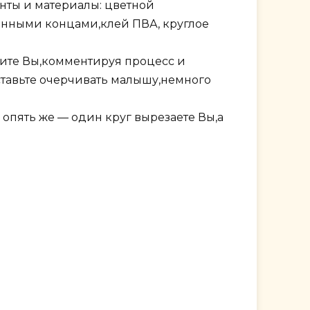
ты и материалы: цветной
енными концами,клей ПВА, круглое
ните Вы,комментируя процесс и
ставьте очерчивать малышу,немного
опять же — один круг вырезаете Вы,а