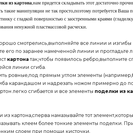
лки из картона
,нам придется складывать этот достаточно прочн
ь такие манипуляции не так просто,поэтому потребуется Ваша п
инку с гладкой поверхностью с заостренными краями (гладилку)
ования ненужной пластмассовой расчески.
орошо смотрелись,выполняйте все линии и изгибы 
те его по заранее намеченной линии и прогладьте
ист
картона
так,чтобы появилось ребро,выполните с
ейся линии сгиба.
ть ровные,под прямым углом элементы (например,
гиба карандашом и надрезать ножом примерно до п
ртон легко сгибается и все элементы
поделки из к
 из картона,сперва намазывайте тот элемент,котор
мазывать клеем более тонкие элементы поделки. П
онким слоем при помощи кисточки.