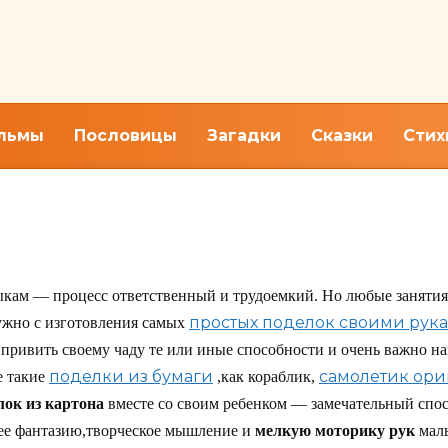
льмы
Пословицы
Загадки
Сказки
Стих
 Детское творчество
ыкам — процесс ответственный и трудоемкий. Но любые заняти
простых поделок своими рук
жно с изготовления самых
привить своему чаду те или иные способности и очень важно на
поделки из бумаги
самолетик ор
е такие
,как кораблик,
лок из картона
вместе со своим ребенком — замечательный спос
ее фантазию,творческое мышление и
мелкую моторику рук
мал