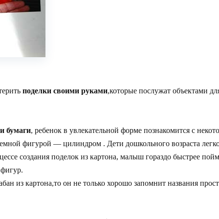
стерить
поделки своими руками
,которые послужат объектами дл
 и бумаги
, ребенок в увлекательной форме познакомится с нек
бъемной фигурой — цилиндром . Дети дошкольного возраста лег
ессе создания поделок из картона, малыш гораздо быстрее пойме
 фигур.
рабан из картона,то он не только хорошо запомнит названия про