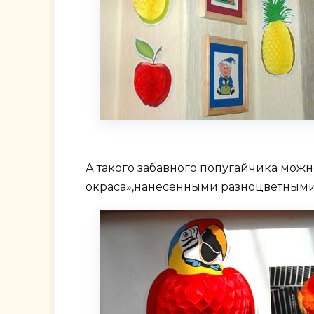
А такого забавного попугайчика мож
окраса»,нанесенными разноцветными