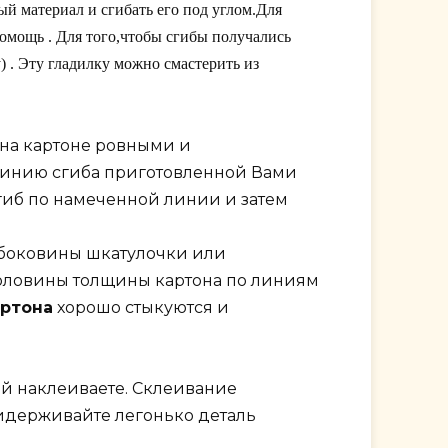
ый материал и сгибать его под углом.Для
омощь . Для того,чтобы сгибы получались
 . Эту гладилку можно смастерить из
на картоне ровными и
 линию сгиба приготовленной Вами
гиб по намеченной линии и затем
боковины шкатулочки или
оловины толщины картона по линиям
артона
хорошо стыкуются и
ый наклеиваете. Склеивание
ридерживайте легонько деталь