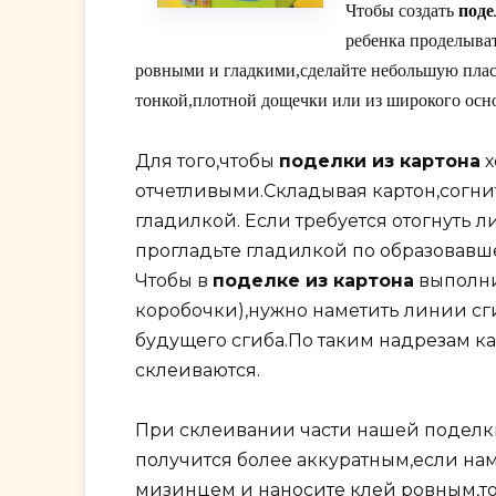
Чтобы создать
поде
ребенка проделыват
ровными и гладкими,сделайте небольшую пласт
тонкой,плотной дощечки или из широкого осн
Для того,чтобы
поделки из картона
х
отчетливыми.Складывая картон,согни
гладилкой. Если требуется отогнуть л
прогладьте гладилкой по образовавш
Чтобы в
поделке из картона
выполни
коробочки),нужно наметить линии с
будущего сгиба.По таким надрезам ка
склеиваются.
При склеивании части нашей поделки
получится более аккуратным,если на
мизинцем и наносите клей ровным,т