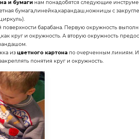
на и бумаги
нам понадобятся следующие инструмен
етная бумага,линейка,карандаш,ножницы с закругл
циркуль).
й поверхности барабана. Первую окружность выпол
как круг и окружность. А вторую окружность предо
рандашом.
ужка из
цветного картона
по очерченным линиям. И 
акреплять понятия круг и окружность.