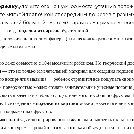
оделку
,уложите его на нужное место (уточнив поло
те мягкой тряпочкой от середины до краев в разны
ать клей бо́льшей густоты.Старайтесь приучать сво
— тогда
поделка из картона
будет чистой.
 положите на них лист фанеры (или несколько развернутых газе
делке из картона.
о даже совместно с 10-и месячным ребенком. Но творческий дос
 это не только замечательный материал для создания поделок 
го восприятия малыша — ребенок стремится все пощупать своим
й поверхностью можно создать занимательные учебные пособия 
вать в качестве учебного дидактического пособия по фруктам 
е. Все созданные
поделки из картона
можно развесить в детской
я изображенных фруктов.
какого-нибудь иллюстрированного журнала и наклеить их на пл
ним контурам . Придайте этим заготовкам объем,наклеив на ни