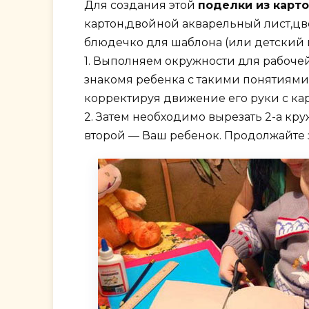
Для создания этой
поделки из карто
картон,двойной акварельный лист,цв
блюдечко для шаблона (или детский 
1. Выполняем окружности для рабоче
знакомя ребенка с такими понятиями,
корректируя движение его руки с ка
2. Затем необходимо вырезать 2-а кр
второй — Ваш ребенок. Продолжайте з