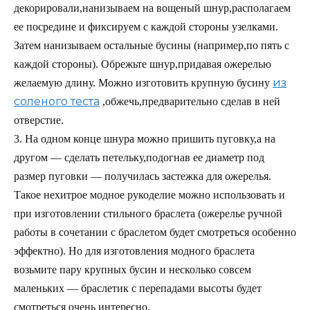
декорировали,нанизываем на вощеный шнур,располагаем
ее посредине и фиксируем с каждой стороны узелками.
Затем нанизываем остальные бусины (например,по пять с
каждой стороны). Обрежьте шнур,придавая ожерелью
из
желаемую длину. Можно изготовить крупную бусину
соленого теста
,обжечь,предварительно сделав в ней
отверстие.
3. На одном конце шнура можно пришить пуговку,а на
другом — сделать петельку,подогнав ее диаметр под
размер пуговки — получилась застежка для ожерелья.
Такое нехитрое модное рукоделие можно использовать и
при изготовлении стильного браслета (ожерелье ручной
работы в сочетании с браслетом будет смотреться особенно
эффектно). Но для изготовления модного браслета
возьмите пару крупных бусин и несколько совсем
маленьких — браслетик с перепадами высоты будет
смотреться очень интересно.