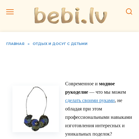
Перейти
к
содержанию
ГЛАВНАЯ
»
ОТДЫХ И ДОСУГ С ДЕТЬМИ
Как сделать модное
ожерелье
Современное и
модное
рукоделие
— что мы можем
сделать своими руками
, не
обладая при этом
профессиональными навыками
изготовления интересных и
уникальных поделок?