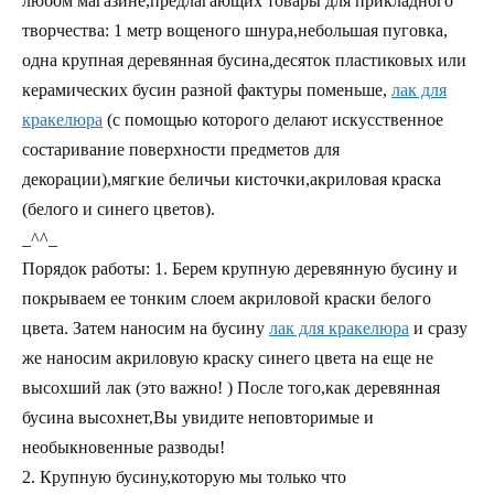
любом магазине,предлагающих товары для прикладного
творчества: 1 метр вощеного шнура,небольшая пуговка,
одна крупная деревянная бусина,десяток пластиковых или
керамических бусин разной фактуры поменьше,
лак для
кракелюра
(с помощью которого делают искусственное
состаривание поверхности предметов для
декорации),мягкие беличьи кисточки,акриловая краска
(белого и синего цветов).
_^^_
Порядок работы: 1. Берем крупную деревянную бусину и
покрываем ее тонким слоем акриловой краски белого
цвета. Затем наносим на бусину
лак для кракелюра
и сразу
же наносим акриловую краску синего цвета на еще не
высохший лак (это важно! ) После того,как деревянная
бусина высохнет,Вы увидите неповторимые и
необыкновенные разводы!
2. Крупную бусину,которую мы только что