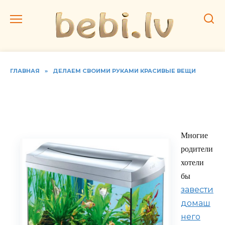
Перейти
к
содержанию
ГЛАВНАЯ
»
ДЕЛАЕМ СВОИМИ РУКАМИ КРАСИВЫЕ ВЕЩИ
Выбираем аквариум с
ребенком
Многие
родители
хотели
бы
завести
домаш
него