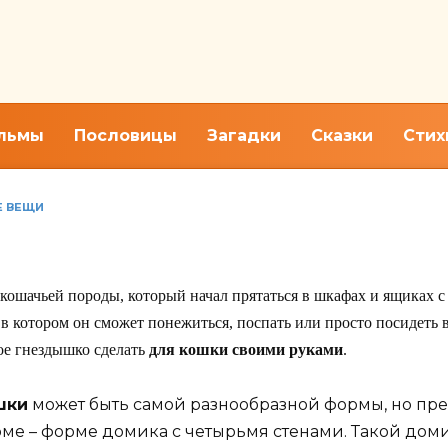
льмы
Пословицы
Загадки
Сказки
Стих
Е ВЕЩИ
ошки уютный домик
 кошачьей породы, который начал прятаться в шкафах и ящиках с
, в котором он сможет понежиться, поспать или просто посидеть 
ое гнездышко сделать
для кошки своими руками
.
шки
может быть самой разнообразной формы, но пре
е – форме домика с четырьмя стенами. Такой дом