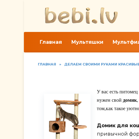
Перейти
к
содержанию
Главная
Мультяшки
Мультфи
ГЛАВНАЯ
»
ДЕЛАЕМ СВОИМИ РУКАМИ КРАСИВЫ
Делаем для своей к
У вас есть питомец
нужен свой
домик
том,как такое уютн
Домик для ко
привычной форм