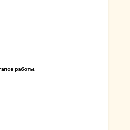
тапов работы
.