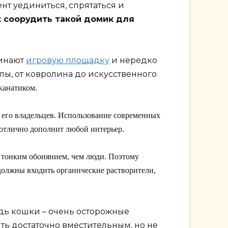
нт уединиться, спрятаться и
к соорудить такой домик для
минают
игровую площадку
и нередко
ы, от ковролина до искусственного
канатиком.
 его владельцев. Использование современных
т отлично дополнит любой интерьер.
е тонким обонянием, чем люди. Поэтому
должны входить органические растворители,
едь кошки – очень осторожные
ь достаточно вместительным, но не