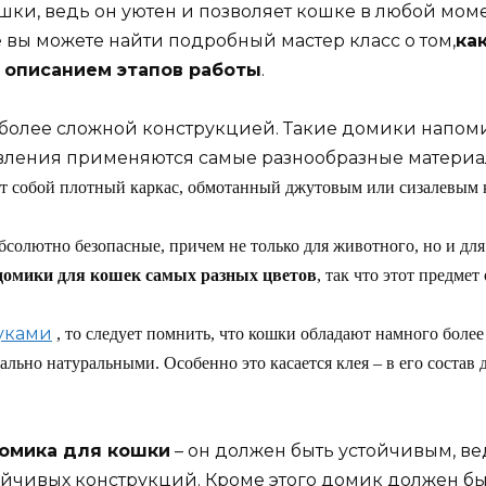
ки, ведь он уютен и позволяет кошке в любой моме
е вы можете найти подробный мастер класс о том,
ка
 описанием этапов работы
.
 более сложной конструкцией. Такие домики напо
овления применяются самые разнообразные материал
яет собой плотный каркас, обмотанный джутовым или сизалевым 
олютно безопасные, причем не только для животного, но и для
домики для кошек самых разных цветов
, так что этот предме
уками
, то следует помнить, что кошки обладают намного боле
ьно натуральными. Особенно это касается клея – в его состав 
омика для кошки
– он должен быть устойчивым, в
йчивых конструкций. Кроме этого домик должен быт