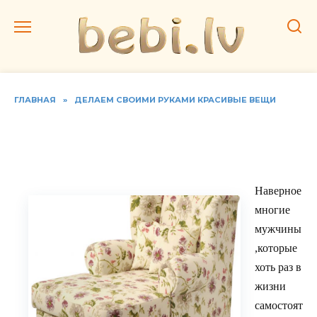
Перейти
к
содержанию
ГЛАВНАЯ
»
ДЕЛАЕМ СВОИМИ РУКАМИ КРАСИВЫЕ ВЕЩИ
Изготовление мягкой
мебели своими руками
Наверное
многие
мужчины
,которые
хоть раз в
жизни
самостоят