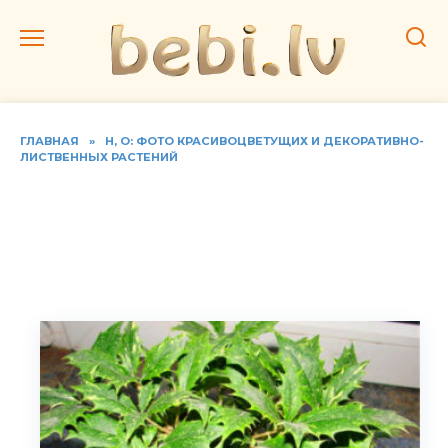
Перейти
к
содержанию
ГЛАВНАЯ
»
Н, О: ФОТО КРАСИВОЦВЕТУЩИХ И ДЕКОРАТИВНО-
ЛИСТВЕННЫХ РАСТЕНИЙ
Фото видов османтуса,
домашний уход за
растением