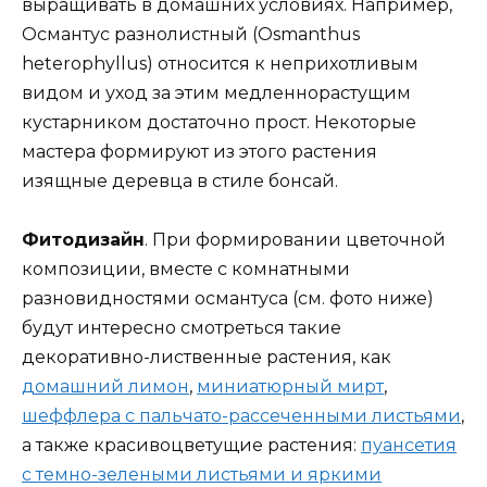
выращивать в домашних условиях. Например,
Османтус разнолистный (Osmanthus
heterophyllus) относится к неприхотливым
видом и уход за этим медленнорастущим
кустарником достаточно прост. Некоторые
мастера формируют из этого растения
изящные деревца в стиле бонсай.
Фитодизайн
. При формировании цветочной
композиции, вместе с комнатными
разновидностями османтуса (см. фото ниже)
будут интересно смотреться такие
декоративно-лиственные растения, как
домашний лимон
,
миниатюрный мирт
,
шеффлера с пальчато-рассеченными листьями
,
а также красивоцветущие растения:
пуансетия
с темно-зелеными листьями и яркими