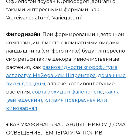
Офиопогон ябуран (Ophiopogon jaburan) с
такими интересными формами, как
‘Aureivariegatum’, ‘Variegatum’.
Фитодизайн
. При формировании цветочной
композиции, вместе с комнатными видами
ландышника (см. фото ниже) будут интересно
смотреться такие декоративно-лиственные
растения, как
разновидности хлорофитума
,
аспарагус Мейера или Шпренгера
,
домашние
виды драцены
, а также красивоцветущие
растения:
сорта орхидеи фаленопсис
,
калла
(зантедеския)
,
кливия прекрасная или
киноварная
.
♦ КАК УХАЖИВАТЬ ЗА ЛАНДЫШНИКОМ ДОМА:
ОСВЕЩЕНИЕ, ТЕМПЕРАТУРА, ПОЛИВ,