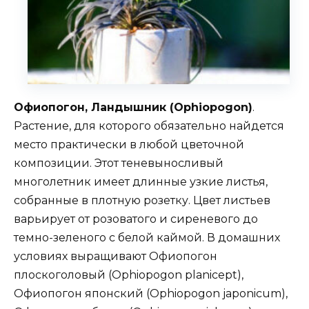
Офиопогон, Ландышник (Ophiopogon)
.
Растение, для которого обязательно найдется
место практически в любой цветочной
композиции. Этот теневыносливый
многолетник имеет длинные узкие листья,
собранные в плотную розетку. Цвет листьев
варьирует от розоватого и сиреневого до
темно-зеленого с белой каймой. В домашних
условиях выращивают Офиопогон
плоскоголовый (Ophiopogon planicept),
Офиопогон японский (Ophiopogon japonicum),