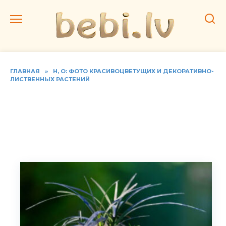
Перейти
к
содержанию
ГЛАВНАЯ
»
Н, О: ФОТО КРАСИВОЦВЕТУЩИХ И ДЕКОРАТИВНО-
ЛИСТВЕННЫХ РАСТЕНИЙ
Фото видов офиопогона,
домашний уход за
растением