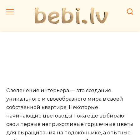
Перейти
к
содержанию
Н, О: Фото
красивоцветущих и
декоративно-лиственных
растений
Озеленение интерьера — это создание
уникального и своеобразного мира в своей
собственной квартире. Некоторые
начинающие цветоводы пока еще выбирают
свои первые неприхотливые горшечные цветы
для выращивания на подоконнике, а опытные