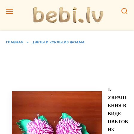
Перейти
к
содержанию
ГЛАВНАЯ
»
ЦВЕТЫ И КУКЛЫ ИЗ ФОАМА
Фоамиран — это чудо !
Делаем настоящие цветы
своими руками
1.
УКРАШ
ЕНИЯ В
ВИДЕ
ЦВЕТОВ
ИЗ