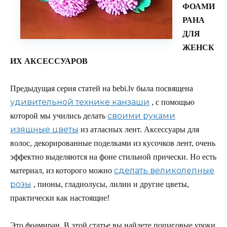
ФОАМИ
РАНА
ДЛЯ
ЖЕНСК
ИХ АКСЕССУАРОВ
Предыдущая серия статей на bebi.lv была посвящена
удивительной технике канзаши
, с помощью
своими руками
которой мы учились делать
изящные цветы
из атласных лент. Аксессуары для
волос, декорированные поделками из кусочков лент, очень
эффектно выделяются на фоне стильной прически. Но есть
сделать великолепные
материал, из которого можно
розы
, пионы, гладиолусы, лилии и другие цветы,
практически как настоящие!
Это фоамиран. В этой статье вы найдете пошаговые уроки