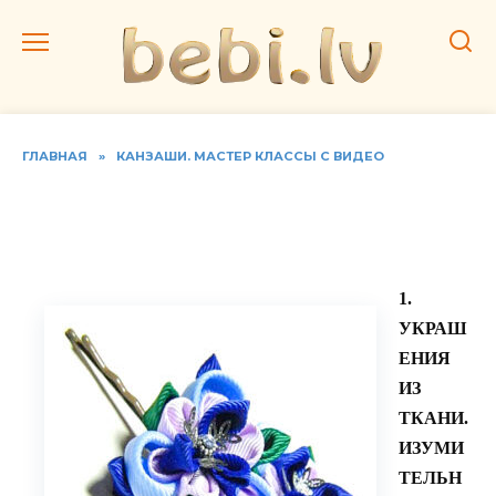
Перейти
к
содержанию
ГЛАВНАЯ
»
КАНЗАШИ. МАСТЕР КЛАССЫ С ВИДЕО
Стиль канзаши. Как из
ткани делать украшения
1.
УКРАШ
ЕНИЯ
ИЗ
ТКАНИ.
ИЗУМИ
ТЕЛЬН