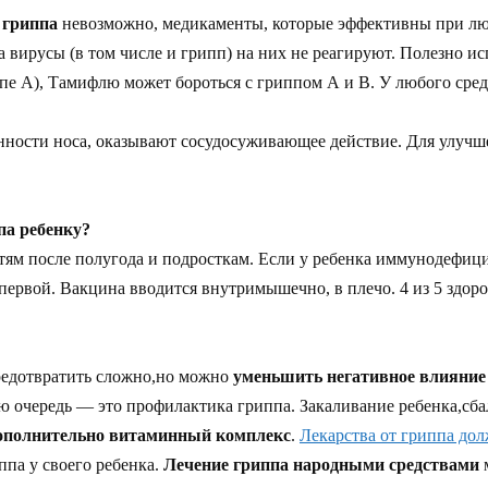
 гриппа
невозможно, медикаменты, которые эффективны при лю
 вирусы (в том числе и грипп) на них не реагируют. Полезно и
е А), Тамифлю может бороться с гриппом А и В. У любого средс
енности носа, оказывают сосудосуживающее действие. Для улуч
па ребенку?
тям после полугода и подросткам. Если у ребенка иммунодефицит
 первой. Вакцина вводится внутримышечно, в плечо. 4 из 5 здор
редотвратить сложно,но можно
уменьшить негативное влияние
ю очередь — это профилактика гриппа. Закаливание ребенка,с
ополнительно витаминный комплекс
.
Лекарства от гриппа дол
па у своего ребенка.
Лечение гриппа народными средствами
м