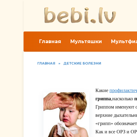
Перейти
к
содержанию
Главная
Мультяшки
Мультфи
ГЛАВНАЯ
»
ДЕТСКИЕ БОЛЕЗНИ
Профилактика и лече
Какие
профилактич
гриппа
,насколько
п
Гриппом именуют о
верхние дыхательны
«грипп» обозначает
Как и все ОРЗ и О