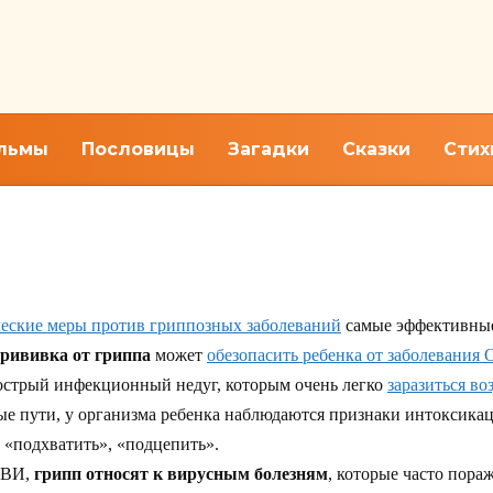
льмы
Пословицы
Загадки
Сказки
Стих
ние гриппа у ребёнка
еские меры против гриппозных заболеваний
самые эффективны
рививка от гриппа
может
обезопасить ребенка от заболевания
стрый инфекционный недуг, которым очень легко
заразиться в
е пути, у организма ребенка наблюдаются признаки интоксикац
 «подхватить», «подцепить».
РВИ,
грипп относят к вирусным болезням
, которые часто пор