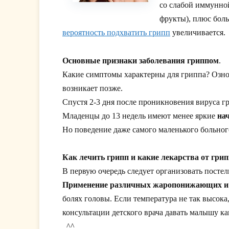
со слабой иммунной
фрукты), плюс боль
вероятность подхватить грипп
увеличивается.
Основные признаки заболевания гриппом
.
Какие симптомы характерны для гриппа? Озноб,
возникает позже.
Спустя 2-3 дня после проникновения вируса г
Младенцы до 13 недель имеют менее яркие
на
Но поведение даже самого маленького больного
Как лечить грипп и какие лекарства от гри
В первую очередь следует организовать посте
Применение различных жаропонижающих и 
болях головы. Если температура не так высока
консультации детского врача давать малышу к
_^^_