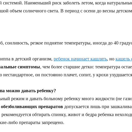
 системой. Наименьший риск заболеть летом, когда натуральны
шой объем солнечного света. В период с осени до весны детском
 сонливость, резкое поднятие температуры, иногда до 40 граду
риппа в детский организм,
ребенок начинает кашлять
, но
кашель 
чальные симптомы
, чем более старшие детки: температура оста
 нестандартное, он постоянно плачет, сопит, у крохи ухудшаетс
ппа можно давать ребенку?
льный режим и давать больному ребенку много жидкости (не гази
обезболивающих препаратов
допускается лишь при зашкалива
, рекомендуется обтирать спинку, живот и бедра ребенка нехолод
акие-либо препараты запрещено.