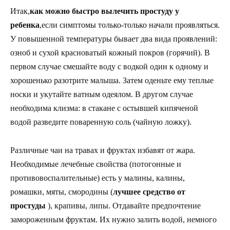
Итак,
как можно быстро вылечить простуду у
ребенка
,если симптомы только-только начали проявляться.
У повышенной температуры бывает два вида проявлений:
озноб и сухой красноватый кожный покров (горячий). В
первом случае смешайте воду с водкой один к одному и
хорошенько разотрите малыша. Затем оденьте ему теплые
носки и укутайте ватным одеялом. В другом случае
необходима клизма: в стакане с остывшей кипяченой
водой разведите поваренную соль (чайную ложку).
Различные чаи на травах и фруктах избавят от жара.
Необходимые лечебные свойства (потогонные и
противовоспалительные) есть у малины, калины,
ромашки, мяты, смородины (
лучшее средство от
простуды
), крапивы, липы. Отдавайте предпочтение
замороженным фруктам. Их нужно залить водой, немного