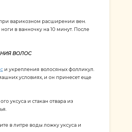
 при варикозном расширении вен.
ноги в ванночку на 10 минут. После
ЕНИЯ ВОЛОС
ос
и укрепления волосяных фолликул.
омашних условиях, и он принесет еще
о уксуса и стакан отвара из
ья.
ите в литре воды ложку уксуса и