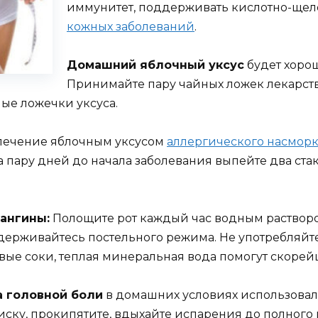
иммунитет, поддерживать кислотно-щел
кожных заболеваний
.
Домашний яблочный уксус
будет хоро
Принимайте пару чайных ложек лекарст
ные ложечки уксуса.
 лечение яблочным уксусом
аллергического насмор
а пару дней до начала заболевания выпейте два ста
ангины:
Полощите рот каждый час водным раствор
держивайтесь постельного режима. Не употребляйте
овые соки, теплая минеральная вода помогут скор
а головной боли
в домашних условиях использовал
 миску, прокипятите, вдыхайте испарения до полного