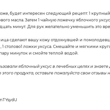
оже, будет интересен следующий рецепт: 1 крупный 
вого масла. Затем 1 чайную ложечку яблочного уксу
идцать минут. Для рук желательно уменьшить это вре
лица сделают вашу кожу отдохнувшей и помолодевше
и, 1 столово1 ложки уксуса. Смешайте и мягкими 
 пару минуток и смойте теплой водой.
ьзовали яблочный уксус в лечебных целях и знаете
 этого продукта, оставьте пожалуйста свои отзывы 
znTYsydU