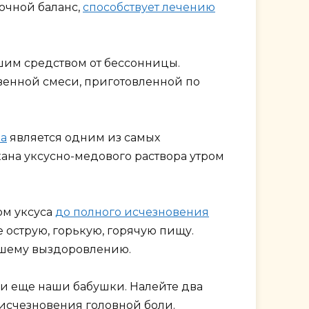
очной баланс,
способствует лечению
шим средством от бессонницы.
венной смеси, приготовленной по
ка
является одним из самых
кана уксусно-медового раствора утром
ом уксуса
до полного исчезновения
 острую, горькую, горячую пищу.
ейшему выздоровлению.
и еще наши бабушки. Налейте два
 исчезновения головной боли.