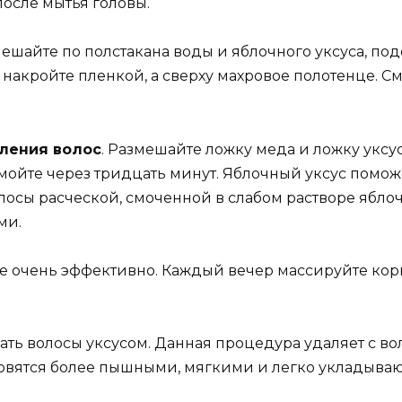
после мытья головы.
смешайте по полстакана воды и яблочного уксуса, под
 накройте пленкой, а сверху махровое полотенце. С
пления волос
. Размешайте ложку меда и ложку уксус
мойте через тридцать минут. Яблочный уксус помож
осы расческой, смоченной в слабом растворе яблочн
ми.
е очень эффективно. Каждый вечер массируйте корн
ть волосы уксусом. Данная процедура удаляет с вол
новятся более пышными, мягкими и легко укладываю