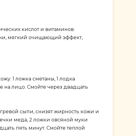
ических кислот и витаминов.
ожи, мягкий очищающий эффект,
жу: 1 ложка сметаны, 1 лодка
те на лицо. Смойте через двадцать
гревой сыпи, снизят жирность кожи и
жечки меда, 2 ложки овсяной муки
адцать пять минут. Смойте теплой