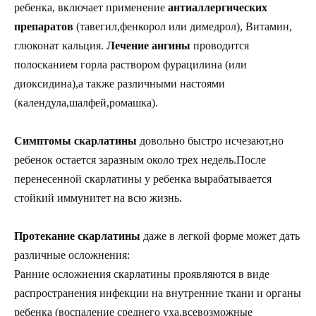
ребенка, включает применение
антиаллергических
препаратов
(тавегил,фенкорол или димедрол), Витамин,
глюконат кальция.
Лечение ангины
проводится
полосканием горла раствором фурацилина (или
диоксидина),а также различными настоями
(календула,шалфей,ромашка).
Симптомы скарлатины
довольно быстро исчезают,но
ребенок остается заразным около трех недель.После
перенесенной скарлатины у ребенка вырабатывается
стойкий иммунитет на всю жизнь.
Протекание скарлатины
даже в легкой форме может дать
различные осложнения:
Ранние осложнения скарлатины проявляются в виде
распространения инфекции на внутренние ткани и органы
ребенка (воспаление среднего уха,всевозможные