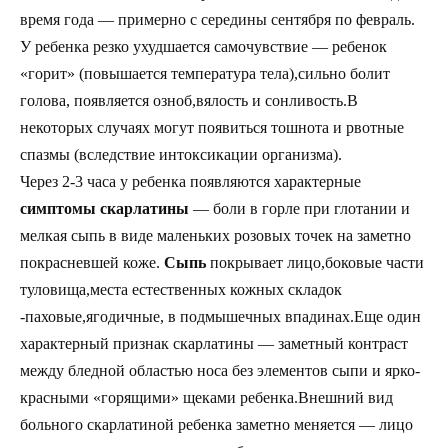
время года — примерно с середины сентября по февраль.
У ребенка резко ухудшается самочувствие — ребенок
«горит» (повышается температура тела),сильно болит
голова, появляется озноб,вялость и сонливость.В
некоторых случаях могут появиться тошнота и рвотные
спазмы (вследствие интоксикации организма).
Через 2-3 часа у ребенка появляются характерные
симптомы скарлатины
— боли в горле при глотании и
мелкая сыпь в виде маленьких розовых точек на заметно
покрасневшей коже.
Сыпь
покрывает лицо,боковые части
туловища,места естественных кожных складок
-паховые,ягодичные, в подмышечных впадинах.Еще один
характерный признак скарлатины — заметный контраст
между бледной областью носа без элементов сыпи и ярко-
красными «горящими» щеками ребенка.Внешний вид
больного скарлатиной ребенка заметно меняется — лицо