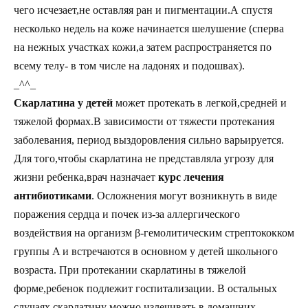
чего исчезает,не оставляя ран и пигментации.А спустя
несколько недель на коже начинается шелушение (сперва
на нежных участках кожи,а затем распространяется по
всему телу- в том числе на ладонях и подошвах).
_^^_
Скарлатина у детей
может протекать в легкой,средней и
тяжелой формах.В зависимости от тяжести протекания
заболевания, период выздоровления сильно варьируется.
Для того,чтобы скарлатина не представляла угрозу для
жизни ребенка,врач назначает
курс лечения
антибиотиками
. Осложнения могут возникнуть в виде
поражения сердца и почек из-за аллергического
воздействия на организм β-гемолитическим стрептококком
группы A и встречаются в основном у детей школьного
возраста. При протекании скарлатины в тяжелой
форме,ребенок подлежит госпитализации. В остальных
случаях скарлатину можно излечивать в домашних