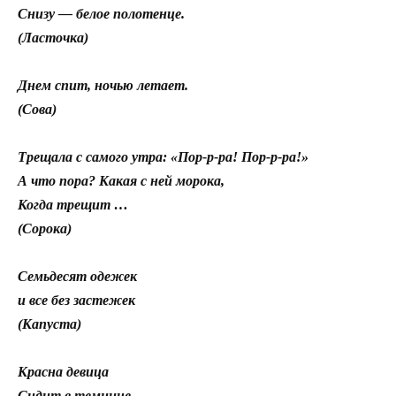
Снизу — белое полотенце.
(Ласточка)
Днем спит, ночью летает.
(Сова)
Трещала с самого утра: «Пор-р-ра! Пор-р-ра!»
А что пора? Какая с ней морока,
Когда трещит …
(Сорока)
Семьдесят одежек
и все без застежек
(Капуста)
Красна девица
Сидит в темнице,