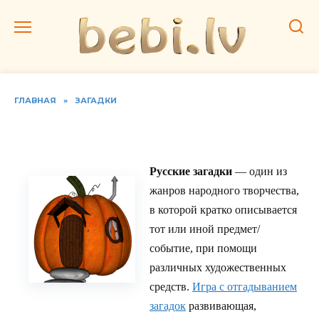
Перейти
к
содержанию
ГЛАВНАЯ
»
ЗАГАДКИ
Загадки про русский язык
Русские загадки
— один из
жанров народного творчества,
в которой кратко описывается
тот или иной предмет/
событие, при помощи
различных художественных
средств.
Игра с отгадыванием
загадок
развивающая,